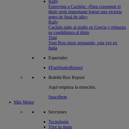
Rally
Entrevista a Cachón: «Para conseguir el
título sería importante lograr una victoria
antes de final de año»
Rally
Cachón sube al podio en Grecia y refuerza
su candidatura al título
Trial
Toni Bou sigue arrasando, esta vez en
Italia
Especiales
#FanStoriesRepsol
Boletín
Box Repsol
Aquí empieza la emoción.
Suscríbete
Más Motor
Secciones
Tecnología
Vive tu moto