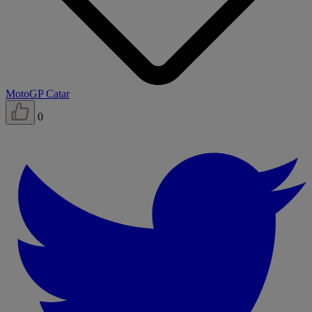
MotoGP Catar
0