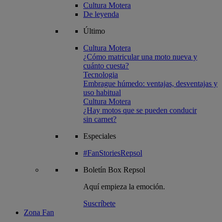
Cultura Motera
De leyenda
Último
Cultura Motera
¿Cómo matricular una moto nueva y
cuánto cuesta?
Tecnologia
Embrague húmedo: ventajas, desventajas y
uso habitual
Cultura Motera
¿Hay motos que se pueden conducir
sin carnet?
Especiales
#FanStoriesRepsol
Boletín
Box Repsol
Aquí empieza la emoción.
Suscríbete
Zona Fan