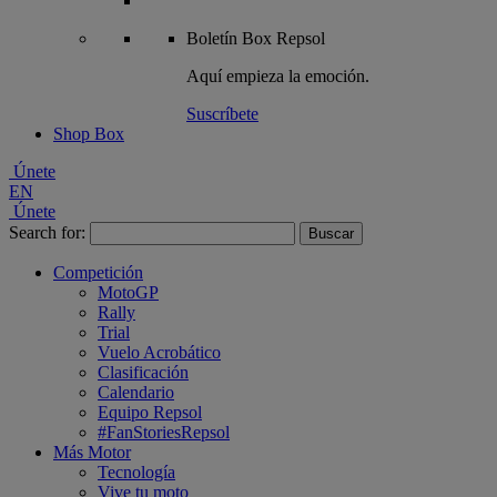
Boletín
Box Repsol
Aquí empieza la emoción.
Suscríbete
Shop Box
Únete
EN
Únete
Search for:
Competición
MotoGP
Rally
Trial
Vuelo Acrobático
Clasificación
Calendario
Equipo Repsol
#FanStoriesRepsol
Más Motor
Tecnología
Vive tu moto