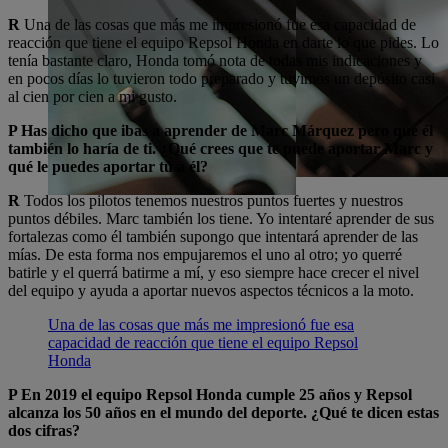
R
Una de las cosas que más me impresionó fue esa capacidad de
reacción que tiene el equipo Repsol Honda en darte lo que pides. Lo
tenía bastante claro, Honda tomó nota de todas mis indicaciones y
en pocos días lo tuvieron todo preparado y tuvimos un depósito casi
al cien por cien a mi gusto.
P Has dicho que ibas a aprender de Marc Márquez pero que él
también lo haría de ti. ¿Qué crees que te puede aportar Marc y
qué le puedes aportar tú a él?
R
Todos los pilotos tenemos nuestros puntos fuertes y nuestros
puntos débiles. Marc también los tiene. Yo intentaré aprender de sus
fortalezas como él también supongo que intentará aprender de las
mías. De esta forma nos empujaremos el uno al otro; yo querré
batirle y el querrá batirme a mí, y eso siempre hace crecer el nivel
del equipo y ayuda a aportar nuevos aspectos técnicos a la moto.
Una de las cosas que más me impresionó fue esa
capacidad de reacción que tiene el equipo Repsol
Honda
P En 2019 el equipo Repsol Honda cumple 25 años y Repsol
alcanza los 50 años en el mundo del deporte. ¿Qué te dicen estas
dos cifras?