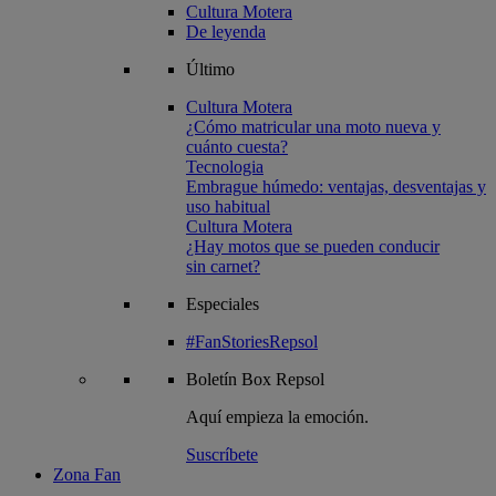
Cultura Motera
De leyenda
Último
Cultura Motera
¿Cómo matricular una moto nueva y
cuánto cuesta?
Tecnologia
Embrague húmedo: ventajas, desventajas y
uso habitual
Cultura Motera
¿Hay motos que se pueden conducir
sin carnet?
Especiales
#FanStoriesRepsol
Boletín
Box Repsol
Aquí empieza la emoción.
Suscríbete
Zona Fan