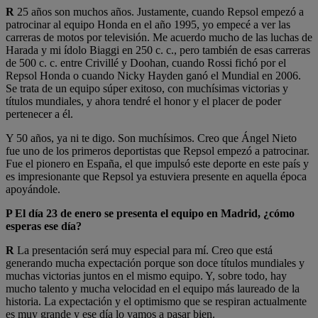
R
25 años son muchos años. Justamente, cuando Repsol empezó a
patrocinar al equipo Honda en el año 1995, yo empecé a ver las
carreras de motos por televisión. Me acuerdo mucho de las luchas de
Harada y mi ídolo Biaggi en 250 c. c., pero también de esas carreras
de 500 c. c. entre Crivillé y Doohan, cuando Rossi fichó por el
Repsol Honda o cuando Nicky Hayden ganó el Mundial en 2006.
Se trata de un equipo súper exitoso, con muchísimas victorias y
títulos mundiales, y ahora tendré el honor y el placer de poder
pertenecer a él.
Y 50 años, ya ni te digo. Son muchísimos. Creo que Ángel Nieto
fue uno de los primeros deportistas que Repsol empezó a patrocinar.
Fue el pionero en España, el que impulsó este deporte en este país y
es impresionante que Repsol ya estuviera presente en aquella época
apoyándole.
P El día 23 de enero se presenta el equipo en Madrid, ¿cómo
esperas ese día?
R
La presentación será muy especial para mí. Creo que está
generando mucha expectación porque son doce títulos mundiales y
muchas victorias juntos en el mismo equipo. Y, sobre todo, hay
mucho talento y mucha velocidad en el equipo más laureado de la
historia. La expectación y el optimismo que se respiran actualmente
es muy grande y ese día lo vamos a pasar bien.