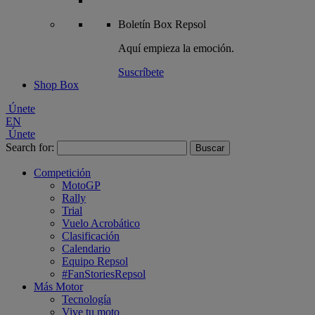
Boletín
Box Repsol
Aquí empieza la emoción.
Suscríbete
Shop Box
Únete
EN
Únete
Search for:
Competición
MotoGP
Rally
Trial
Vuelo Acrobático
Clasificación
Calendario
Equipo Repsol
#FanStoriesRepsol
Más Motor
Tecnología
Vive tu moto