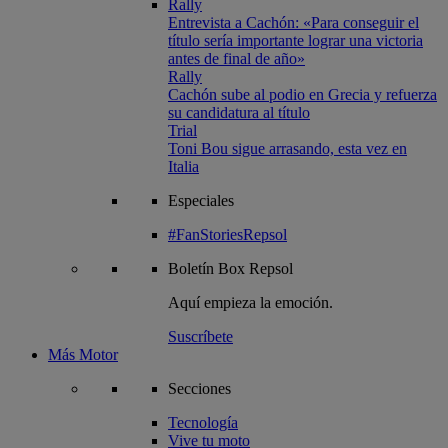
Rally
Entrevista a Cachón: «Para conseguir el
título sería importante lograr una victoria
antes de final de año»
Rally
Cachón sube al podio en Grecia y refuerza
su candidatura al título
Trial
Toni Bou sigue arrasando, esta vez en
Italia
Especiales
#FanStoriesRepsol
Boletín
Box Repsol
Aquí empieza la emoción.
Suscríbete
Más Motor
Secciones
Tecnología
Vive tu moto