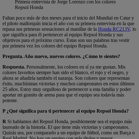
Primera entrevista de Jorge Lorenzo con los colores
Repsol Honda
Faltan poco más de dos meses para el inicio del Mundial en Catar y
el piloto mallorquín inicia el año con su primera entrevista en la que
repasa sus primeras sensaciones al manillar de la
Honda RC213V
, lo
que significa para él pertenecer al equipo Repsol Honda y sus
objetivos para el próximo curso. Estas son sus palabras tras vestir
por primera vez los colores del equipo Repsol Honda.
Pregunta. Año nuevo, nuevos colores. ¿Cómo te sientes?
Respuesta.
Personalmente, los colores en sí ya me gustan. Mis
colores favoritos siempre han sido el blanco, el rojo y el negro, y
ahora se añadiría también el naranja. Son colores que representan
éxito, muchísimas victorias y muchos campeonatos en estos últimos
25 años. Estoy muy orgulloso de pertenecer a esta familia y poder
aportar mi granito de arena para que el equipo sea todavía más
potente.
P ¿Qué significa para ti pertenecer al equipo Repsol Honda?
R
Si hablamos del Repsol Honda, posiblemente sea el equipo más
laureado de la historia. El que tiene más victorias y campeonatos.
Quizás sea, por compararlo a un equipo de fútbol, como un Barça o
Real Madrid. No hay un equipo con más títulos y mayor