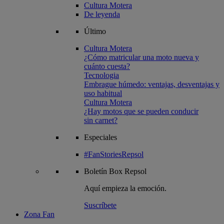
Cultura Motera
De leyenda
Último
Cultura Motera
¿Cómo matricular una moto nueva y
cuánto cuesta?
Tecnologia
Embrague húmedo: ventajas, desventajas y
uso habitual
Cultura Motera
¿Hay motos que se pueden conducir
sin carnet?
Especiales
#FanStoriesRepsol
Boletín
Box Repsol
Aquí empieza la emoción.
Suscríbete
Zona Fan