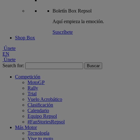
Boletín
Box Repsol
Aquí empieza la emoción.
Suscríbete
Shop Box
Únete
EN
Únete
Search for:
Competición
MotoGP
Rally
Trial
Vuelo Acrobático
Clasificación
Calendario
Equipo Repsol
#FanStoriesRepsol
Más Motor
Tecnología
Vive tu moto