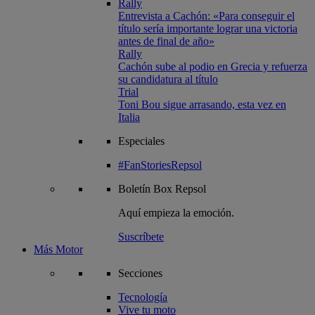
Rally
Entrevista a Cachón: «Para conseguir el
título sería importante lograr una victoria
antes de final de año»
Rally
Cachón sube al podio en Grecia y refuerza
su candidatura al título
Trial
Toni Bou sigue arrasando, esta vez en
Italia
Especiales
#FanStoriesRepsol
Boletín
Box Repsol
Aquí empieza la emoción.
Suscríbete
Más Motor
Secciones
Tecnología
Vive tu moto