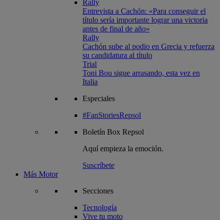
Rally
Entrevista a Cachón: «Para conseguir el
título sería importante lograr una victoria
antes de final de año»
Rally
Cachón sube al podio en Grecia y refuerza
su candidatura al título
Trial
Toni Bou sigue arrasando, esta vez en
Italia
Especiales
#FanStoriesRepsol
Boletín
Box Repsol
Aquí empieza la emoción.
Suscríbete
Más Motor
Secciones
Tecnología
Vive tu moto