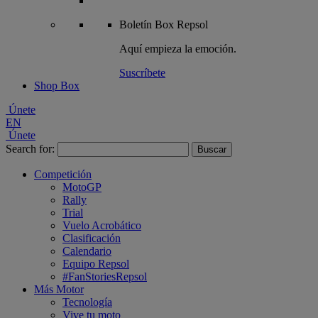
Boletín
Box Repsol
Aquí empieza la emoción.
Suscríbete
Shop Box
Únete
EN
Únete
Search for:
Competición
MotoGP
Rally
Trial
Vuelo Acrobático
Clasificación
Calendario
Equipo Repsol
#FanStoriesRepsol
Más Motor
Tecnología
Vive tu moto