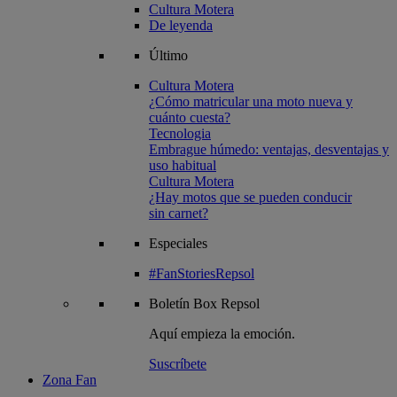
Cultura Motera
De leyenda
Último
Cultura Motera
¿Cómo matricular una moto nueva y
cuánto cuesta?
Tecnologia
Embrague húmedo: ventajas, desventajas y
uso habitual
Cultura Motera
¿Hay motos que se pueden conducir
sin carnet?
Especiales
#FanStoriesRepsol
Boletín
Box Repsol
Aquí empieza la emoción.
Suscríbete
Zona Fan