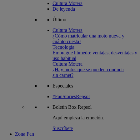
Cultura Motera
De leyenda
Último
Cultura Motera
¿Cómo matricular una moto nueva y
cuánto cuesta?
Tecnologia
Embrague húmedo: ventajas, desventajas y
uso habitual
Cultura Motera
¿Hay motos que se pueden conducir
sin carnet?
Especiales
#FanStoriesRepsol
Boletín
Box Repsol
Aquí empieza la emoción.
Suscríbete
Zona Fan