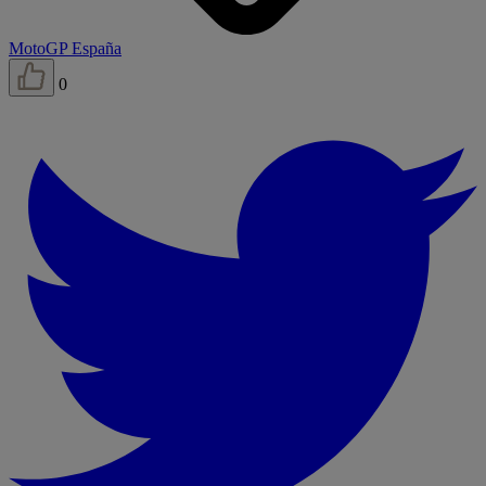
MotoGP España
0