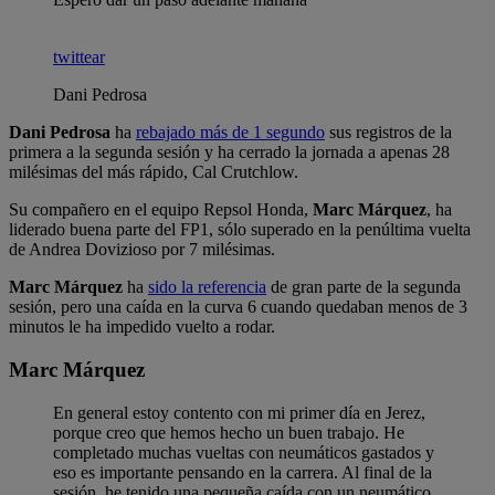
twittear
Dani Pedrosa
Dani Pedrosa
ha
rebajado más de 1 segundo
sus registros de la
primera a la segunda sesión y ha cerrado la jornada a apenas 28
milésimas del más rápido, Cal Crutchlow.
Su compañero en el equipo Repsol Honda,
Marc Márquez
, ha
liderado buena parte del FP1, sólo superado en la penúltima vuelta
de Andrea Dovizioso por 7 milésimas.
Marc Márquez
ha
sido la referencia
de gran parte de la segunda
sesión, pero una caída en la curva 6 cuando quedaban menos de 3
minutos le ha impedido vuelto a rodar.
Marc Márquez
En general estoy contento con mi primer día en Jerez,
porque creo que hemos hecho un buen trabajo. He
completado muchas vueltas con neumáticos gastados y
eso es importante pensando en la carrera. Al final de la
sesión, he tenido una pequeña caída con un neumático