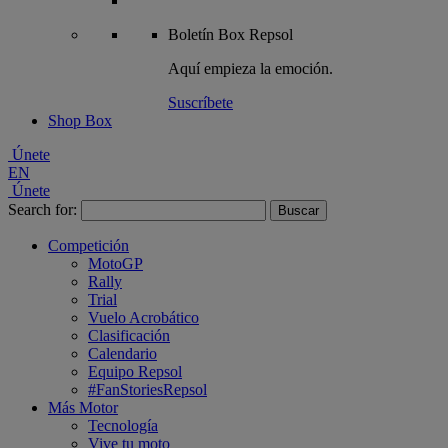
Boletín
Box Repsol
Aquí empieza la emoción.
Suscríbete
Shop Box
Únete
EN
Únete
Search for:
Competición
MotoGP
Rally
Trial
Vuelo Acrobático
Clasificación
Calendario
Equipo Repsol
#FanStoriesRepsol
Más Motor
Tecnología
Vive tu moto