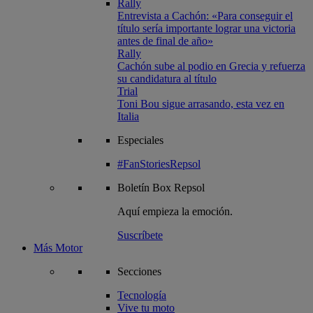
Rally
Entrevista a Cachón: «Para conseguir el
título sería importante lograr una victoria
antes de final de año»
Rally
Cachón sube al podio en Grecia y refuerza
su candidatura al título
Trial
Toni Bou sigue arrasando, esta vez en
Italia
Especiales
#FanStoriesRepsol
Boletín
Box Repsol
Aquí empieza la emoción.
Suscríbete
Más Motor
Secciones
Tecnología
Vive tu moto