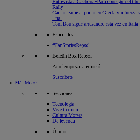
Entrevista a Cachón: «Para conseguir el títul
Rally
Cachón sube al podio en Grecia y refuerza su
Trial
Toni Bou sigue arrasando, esta vez en Italia
Especiales
#FanStoriesRepsol
Boletín
Box Repsol
Aquí empieza la emoción.
Suscríbete
Más Motor
Secciones
Tecnología
Vive tu moto
Cultura Motera
De leyenda
Último