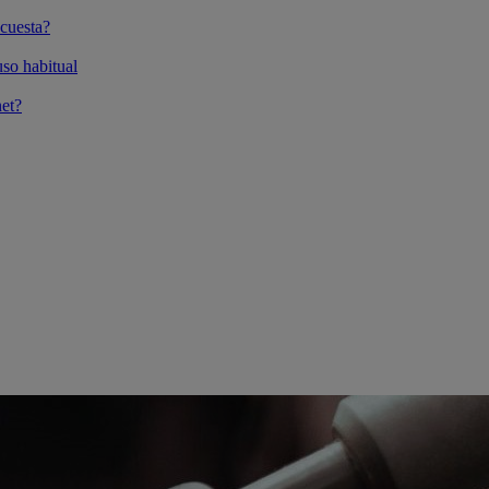
cuesta?
so habitual
et?