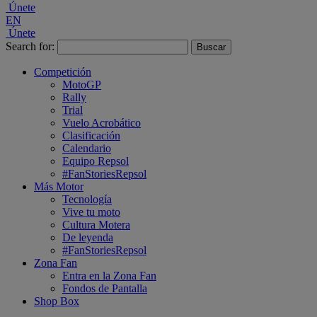
Únete
EN
Únete
Search for:
Competición
MotoGP
Rally
Trial
Vuelo Acrobático
Clasificación
Calendario
Equipo Repsol
#FanStoriesRepsol
Más Motor
Tecnología
Vive tu moto
Cultura Motera
De leyenda
#FanStoriesRepsol
Zona Fan
Entra en la Zona Fan
Fondos de Pantalla
Shop Box