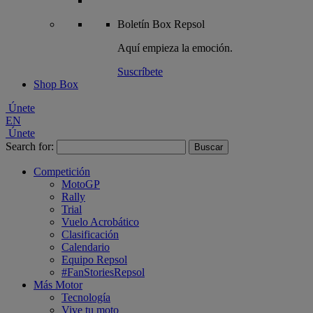
Boletín
Box Repsol
Aquí empieza la emoción.
Suscríbete
Shop Box
Únete
EN
Únete
Search for:
Competición
MotoGP
Rally
Trial
Vuelo Acrobático
Clasificación
Calendario
Equipo Repsol
#FanStoriesRepsol
Más Motor
Tecnología
Vive tu moto