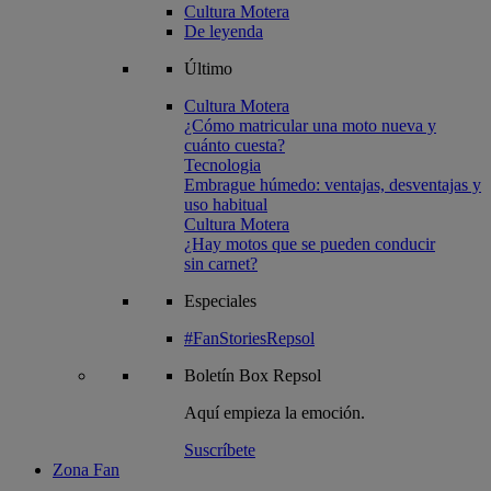
Cultura Motera
De leyenda
Último
Cultura Motera
¿Cómo matricular una moto nueva y
cuánto cuesta?
Tecnologia
Embrague húmedo: ventajas, desventajas y
uso habitual
Cultura Motera
¿Hay motos que se pueden conducir
sin carnet?
Especiales
#FanStoriesRepsol
Boletín
Box Repsol
Aquí empieza la emoción.
Suscríbete
Zona Fan