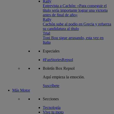
Rally
Entrevista a Cachón: «Para conseguir el
título sería importante lograr una victoria
antes de final de año»
Rally
Cachón sube al podio en Grecia y refuerza
su candidatura al título
Trial
Toni Bou sigue arrasando, esta vez en
Italia
Especiales
#FanStoriesRepsol
Boletín
Box Repsol
Aquí empieza la emoción.
Suscríbete
Más Motor
Secciones
Tecnología
Vive tu moto