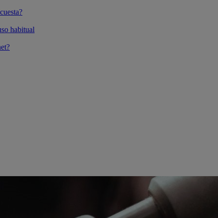
cuesta?
so habitual
et?