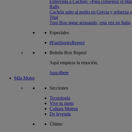
Entrevista a Cachón: «Para conseguir el títul
Rally
Cachón sube al podio en Grecia y refuerza su
Trial
Toni Bou sigue arrasando, esta vez en Italia
Especiales
#FanStoriesRepsol
Boletín
Box Repsol
Aquí empieza la emoción.
Suscríbete
Más Motor
Secciones
Tecnología
Vive tu moto
Cultura Motera
De leyenda
Último