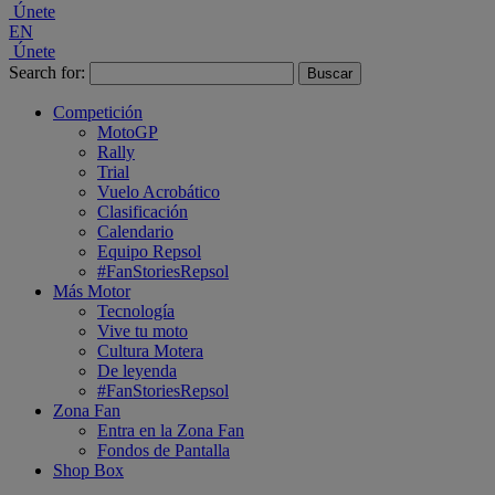
Únete
EN
Únete
Search for:
Competición
MotoGP
Rally
Trial
Vuelo Acrobático
Clasificación
Calendario
Equipo Repsol
#FanStoriesRepsol
Más Motor
Tecnología
Vive tu moto
Cultura Motera
De leyenda
#FanStoriesRepsol
Zona Fan
Entra en la Zona Fan
Fondos de Pantalla
Shop Box