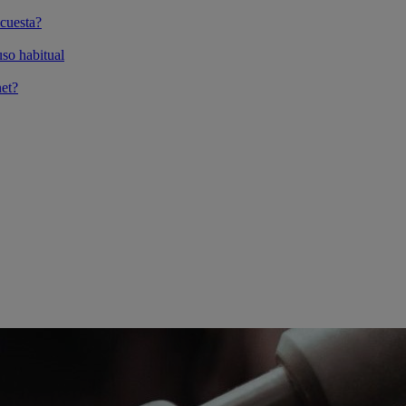
cuesta?
so habitual
et?