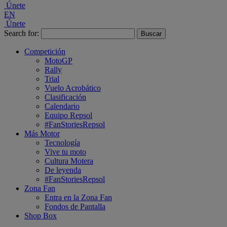
Únete
EN
Únete
Search for:
Competición
MotoGP
Rally
Trial
Vuelo Acrobático
Clasificación
Calendario
Equipo Repsol
#FanStoriesRepsol
Más Motor
Tecnología
Vive tu moto
Cultura Motera
De leyenda
#FanStoriesRepsol
Zona Fan
Entra en la Zona Fan
Fondos de Pantalla
Shop Box