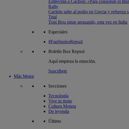
Entrevista a Cachón: «Para conseguir el títul
Rally
Cachón sube al podio en Grecia y refuerza su
Trial
Toni Bou sigue arrasando, esta vez en Italia
Especiales
#FanStoriesRepsol
Boletín
Box Repsol
Aquí empieza la emoción.
Suscríbete
Más Motor
Secciones
Tecnología
Vive tu moto
Cultura Motera
De leyenda
Último