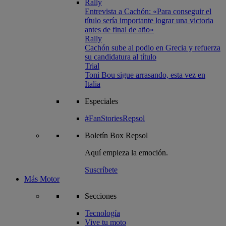
Rally
Entrevista a Cachón: «Para conseguir el
título sería importante lograr una victoria
antes de final de año»
Rally
Cachón sube al podio en Grecia y refuerza
su candidatura al título
Trial
Toni Bou sigue arrasando, esta vez en
Italia
Especiales
#FanStoriesRepsol
Boletín
Box Repsol
Aquí empieza la emoción.
Suscríbete
Más Motor
Secciones
Tecnología
Vive tu moto