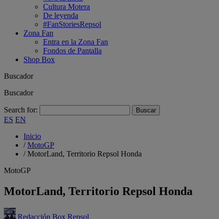
Cultura Motera
De leyenda
#FanStoriesRepsol
Zona Fan
Entra en la Zona Fan
Fondos de Pantalla
Shop Box
Buscador
Buscador
Search for:
ES
EN
Inicio
/
MotoGP
/
MotorLand, Territorio Repsol Honda
MotoGP
MotorLand, Territorio Repsol Honda
Redacción Box Repsol