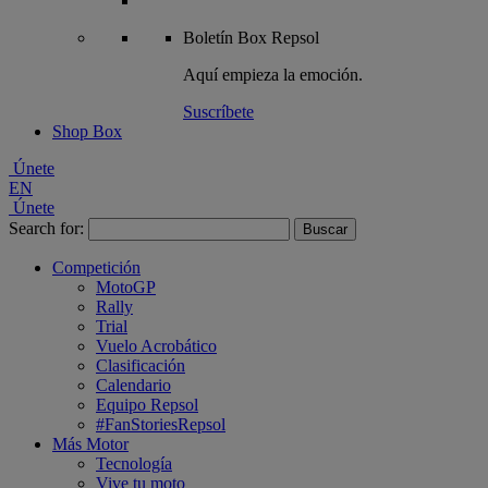
Boletín
Box Repsol
Aquí empieza la emoción.
Suscríbete
Shop Box
Únete
EN
Únete
Search for:
Competición
MotoGP
Rally
Trial
Vuelo Acrobático
Clasificación
Calendario
Equipo Repsol
#FanStoriesRepsol
Más Motor
Tecnología
Vive tu moto