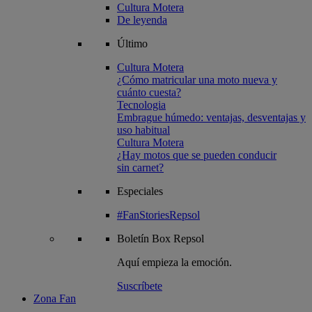
Cultura Motera
De leyenda
Último
Cultura Motera
¿Cómo matricular una moto nueva y
cuánto cuesta?
Tecnologia
Embrague húmedo: ventajas, desventajas y
uso habitual
Cultura Motera
¿Hay motos que se pueden conducir
sin carnet?
Especiales
#FanStoriesRepsol
Boletín
Box Repsol
Aquí empieza la emoción.
Suscríbete
Zona Fan