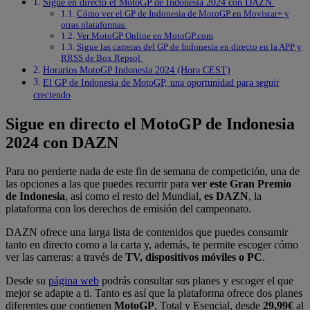
Sigue en directo el MotoGP de Indonesia 2024 con DAZN
Cómo ver el GP de Indonesia de MotoGP en Movistar+ y
otras plataformas
Ver MotoGP Online en MotoGP.com
Sigue las carreras del GP de Indonesia en directo en la APP y
RRSS de Box Repsol
Horarios MotoGP Indonesia 2024 (Hora CEST)
El GP de Indonesia de MotoGP, una oportunidad para seguir
creciendo
Sigue en directo el MotoGP de Indonesia
2024 con DAZN
Para no perderte nada de este fin de semana de competición, una de
las opciones a las que puedes recurrir para
ver este Gran Premio
de Indonesia
, así como el resto del Mundial,
es DAZN
, la
plataforma con los derechos de emisión del campeonato.
DAZN ofrece una larga lista de contenidos que puedes consumir
tanto en directo como a la carta y, además, te permite escoger cómo
ver las carreras: a través de
TV, dispositivos móviles o PC
.
Desde su
página web
podrás consultar sus planes y escoger el que
mejor se adapte a ti. Tanto es así que la plataforma ofrece dos planes
diferentes que contienen
MotoGP
, Total y Esencial, desde
29,99€
al