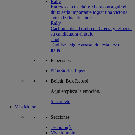
Rally
Entrevista a Cachón: «Para conseguir el
título sería importante lograr una victoria
antes de final de año»
Rally
Cachón sube al podio en Grecia y refuerza
su candidatura al título
Trial
Toni Bou sigue arrasando, esta vez en
Italia
Especiales
#FanStoriesRepsol
Boletín
Box Repsol
Aquí empieza la emoción.
Suscríbete
Más Motor
Secciones
Tecnología
Vive tu moto