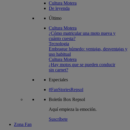
Cultura Motera
De leyenda
Último
Cultura Motera
¿Cómo matricular una moto nueva y
cuánto cuesta?
Tecnologia
Embrague húmedo: ventajas, desventajas y
uso habitual
Cultura Motera
¿Hay motos que se pueden conducir
sin carnet?
Especiales
#FanStoriesRepsol
Boletín
Box Repsol
Aquí empieza la emoción.
Suscríbete
Zona Fan