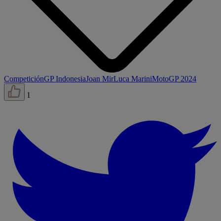
Competición
GP Indonesia
Joan Mir
Luca Marini
MotoGP 2024
1