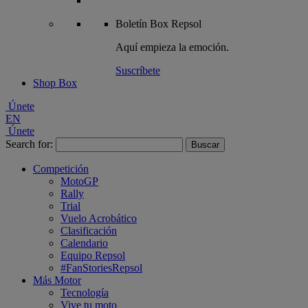
Boletín
Box Repsol
Aquí empieza la emoción.
Suscríbete
Shop Box
Únete
EN
Únete
Search for:
Competición
MotoGP
Rally
Trial
Vuelo Acrobático
Clasificación
Calendario
Equipo Repsol
#FanStoriesRepsol
Más Motor
Tecnología
Vive tu moto