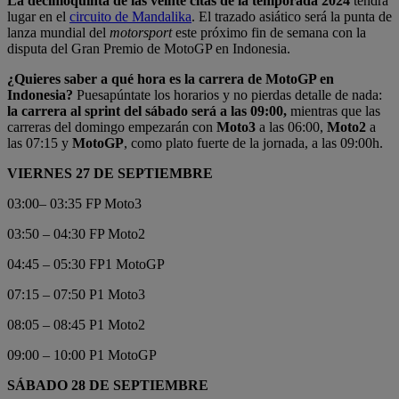
La decimoquinta de las veinte
citas de la temporada 2024
tendrá
lugar en el
circuito de Mandalika
. El trazado asiático será la punta de
lanza mundial del
motorsport
este próximo fin de semana con la
disputa del Gran Premio de MotoGP en Indonesia.
¿Quieres saber a qué hora es la carrera de MotoGP en
Indonesia?
Puesapúntate los horarios y no pierdas detalle de nada:
la carrera al sprint del sábado será a las 09:00,
mientras que las
carreras del domingo empezarán con
Moto3
a las 06:00,
Moto2
a
las 07:15 y
MotoGP
, como plato fuerte de la jornada, a las 09:00h.
VIERNES 27 DE SEPTIEMBRE
03:00– 03:35 FP Moto3
03:50 – 04:30 FP Moto2
04:45 – 05:30 FP1 MotoGP
07:15 – 07:50 P1 Moto3
08:05 – 08:45 P1 Moto2
09:00 – 10:00 P1 MotoGP
SÁBADO 28 DE SEPTIEMBRE