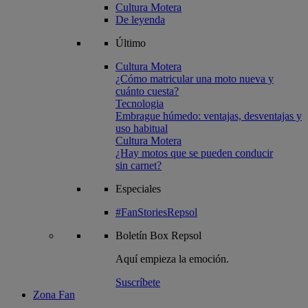
Cultura Motera
De leyenda
Último
Cultura Motera
¿Cómo matricular una moto nueva y
cuánto cuesta?
Tecnologia
Embrague húmedo: ventajas, desventajas y
uso habitual
Cultura Motera
¿Hay motos que se pueden conducir
sin carnet?
Especiales
#FanStoriesRepsol
Boletín
Box Repsol
Aquí empieza la emoción.
Suscríbete
Zona Fan