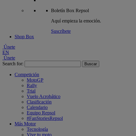
Boletín
Box Repsol
Aquí empieza la emoción.
Suscríbete
Shop Box
Únete
EN
Únete
Search for:
Competición
MotoGP
Rally
Trial
Vuelo Acrobático
Clasificación
Calendario
Equipo Repsol
#FanStoriesRepsol
Más Motor
Tecnología
Vive tu moto