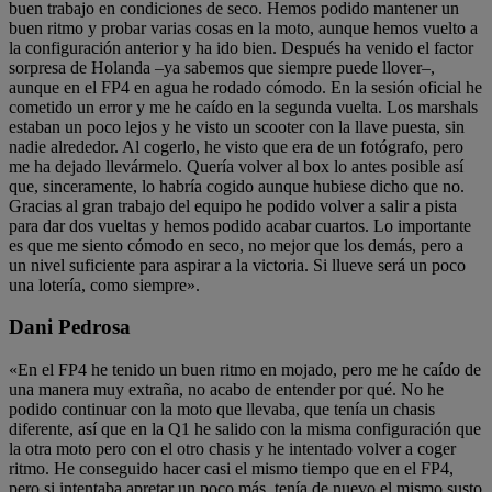
buen trabajo en condiciones de seco. Hemos podido mantener un
buen ritmo y probar varias cosas en la moto, aunque hemos vuelto a
la configuración anterior y ha ido bien. Después ha venido el factor
sorpresa de Holanda –ya sabemos que siempre puede llover–,
aunque en el FP4 en agua he rodado cómodo. En la sesión oficial he
cometido un error y me he caído en la segunda vuelta. Los marshals
estaban un poco lejos y he visto un scooter con la llave puesta, sin
nadie alrededor. Al cogerlo, he visto que era de un fotógrafo, pero
me ha dejado llevármelo. Quería volver al box lo antes posible así
que, sinceramente, lo habría cogido aunque hubiese dicho que no.
Gracias al gran trabajo del equipo he podido volver a salir a pista
para dar dos vueltas y hemos podido acabar cuartos. Lo importante
es que me siento cómodo en seco, no mejor que los demás, pero a
un nivel suficiente para aspirar a la victoria. Si llueve será un poco
una lotería, como siempre».
Dani Pedrosa
«En el FP4 he tenido un buen ritmo en mojado, pero me he caído de
una manera muy extraña, no acabo de entender por qué. No he
podido continuar con la moto que llevaba, que tenía un chasis
diferente, así que en la Q1 he salido con la misma configuración que
la otra moto pero con el otro chasis y he intentado volver a coger
ritmo. He conseguido hacer casi el mismo tiempo que en el FP4,
pero si intentaba apretar un poco más, tenía de nuevo el mismo susto