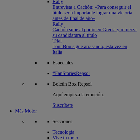
Rally
Entrevista a Cachón: «Para conseguir el
título sería importante lograr una victoria
antes de final de año»
Rally
Cachón sube al podio en Grecia y refuerza
su candidatura al título
Trial
Toni Bou sigue arrasando, esta vez en
Italia
Especiales
#FanStoriesRepsol
Boletín
Box Repsol
Aquí empieza la emoción.
Suscríbete
Más Motor
Secciones
Tecnología
Vive tu moto