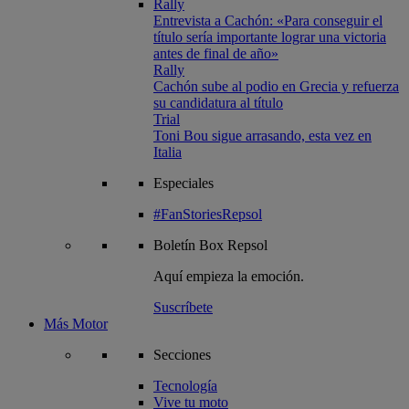
Rally
Entrevista a Cachón: «Para conseguir el
título sería importante lograr una victoria
antes de final de año»
Rally
Cachón sube al podio en Grecia y refuerza
su candidatura al título
Trial
Toni Bou sigue arrasando, esta vez en
Italia
Especiales
#FanStoriesRepsol
Boletín
Box Repsol
Aquí empieza la emoción.
Suscríbete
Más Motor
Secciones
Tecnología
Vive tu moto