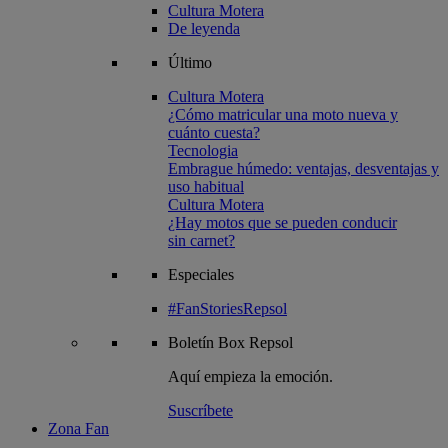
Cultura Motera
De leyenda
Último
Cultura Motera
¿Cómo matricular una moto nueva y
cuánto cuesta?
Tecnologia
Embrague húmedo: ventajas, desventajas y
uso habitual
Cultura Motera
¿Hay motos que se pueden conducir
sin carnet?
Especiales
#FanStoriesRepsol
Boletín
Box Repsol
Aquí empieza la emoción.
Suscríbete
Zona Fan