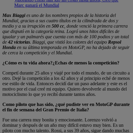
Marc ganará el Mundial
Max Biaggi
es uno de los nombres propios de la historia del
Mundial, gracias a sus cuatro títulos en la cilindrada de dos y
medio y a su irrupción en
500 cc
, donde venció la primera carrera
que disputó en la categoría reina. Logró unos hitos difíciles de
igualar y un palmarés que cuenta con más de 100 podios y un total
de
42 victorias
. Biaggi, que vistió los colores del equipo
Repsol
Honda
en su última temporada en MotoGP, no ha dejado de seguir
de cerca la competición y el Mundial.
¿Cómo es tu vida ahora?¿Echas de menos la competición?
Competí durante 25 años y viajé por todo el mundo, de un circuito a
otro. Dejé la competición a los 42 años y al principio eché de menos
ese estilo de vida. Entonces decidí dar un paso adelante y este es el
motivo por el cual creé mi equipo. Quiero devolverle al mundo del
motociclismo lo que yo recibí durante tantos años.
Como piloto que has sido, ¿qué pudiste ver en MotoGP durante
el fin de semana del Gran Premio de Italia?
Fue una carrera muy bonita y emocionante. Lorenzo volvió a
dominar y después de un año muy difícil estuvo muy bien. Es un
piloto con mucho talento. Rossi, a sus 39 años, sigue dando muchas