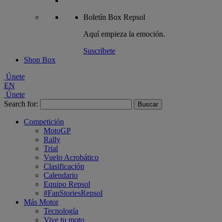
Boletín
Box Repsol
Aquí empieza la emoción.
Suscríbete
Shop Box
Únete
EN
Únete
Search for:
Competición
MotoGP
Rally
Trial
Vuelo Acrobático
Clasificación
Calendario
Equipo Repsol
#FanStoriesRepsol
Más Motor
Tecnología
Vive tu moto