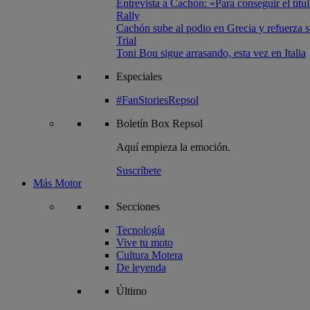
Entrevista a Cachón: «Para conseguir el títul
Rally
Cachón sube al podio en Grecia y refuerza su
Trial
Toni Bou sigue arrasando, esta vez en Italia
Especiales
#FanStoriesRepsol
Boletín
Box Repsol
Aquí empieza la emoción.
Suscríbete
Más Motor
Secciones
Tecnología
Vive tu moto
Cultura Motera
De leyenda
Último