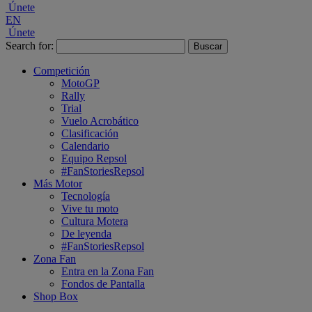
Únete
EN
Únete
Search for:
Competición
MotoGP
Rally
Trial
Vuelo Acrobático
Clasificación
Calendario
Equipo Repsol
#FanStoriesRepsol
Más Motor
Tecnología
Vive tu moto
Cultura Motera
De leyenda
#FanStoriesRepsol
Zona Fan
Entra en la Zona Fan
Fondos de Pantalla
Shop Box