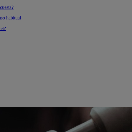
cuesta?
so habitual
et?