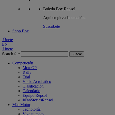
Boletín
Box Repsol
Aquí empieza la emoción.
Suscríbete
Shop Box
Únete
EN
Únete
Search for:
Competición
MotoGP
Rally
Trial
Vuelo Acrobático
Clasificación
Calendario
Equipo Repsol
#FanStoriesRepsol
Más Motor
Tecnología
Vive tu moto