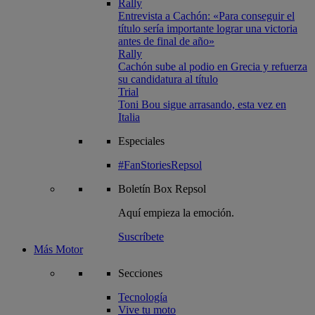
Rally
Entrevista a Cachón: «Para conseguir el
título sería importante lograr una victoria
antes de final de año»
Rally
Cachón sube al podio en Grecia y refuerza
su candidatura al título
Trial
Toni Bou sigue arrasando, esta vez en
Italia
Especiales
#FanStoriesRepsol
Boletín
Box Repsol
Aquí empieza la emoción.
Suscríbete
Más Motor
Secciones
Tecnología
Vive tu moto