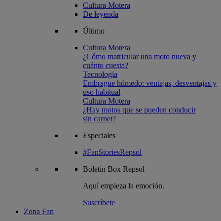
Cultura Motera
De leyenda
Último
Cultura Motera
¿Cómo matricular una moto nueva y
cuánto cuesta?
Tecnologia
Embrague húmedo: ventajas, desventajas y
uso habitual
Cultura Motera
¿Hay motos que se pueden conducir
sin carnet?
Especiales
#FanStoriesRepsol
Boletín
Box Repsol
Aquí empieza la emoción.
Suscríbete
Zona Fan