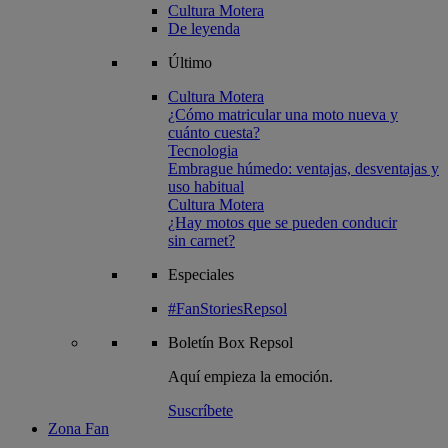
Cultura Motera
De leyenda
Último
Cultura Motera
¿Cómo matricular una moto nueva y
cuánto cuesta?
Tecnologia
Embrague húmedo: ventajas, desventajas y
uso habitual
Cultura Motera
¿Hay motos que se pueden conducir
sin carnet?
Especiales
#FanStoriesRepsol
Boletín
Box Repsol
Aquí empieza la emoción.
Suscríbete
Zona Fan