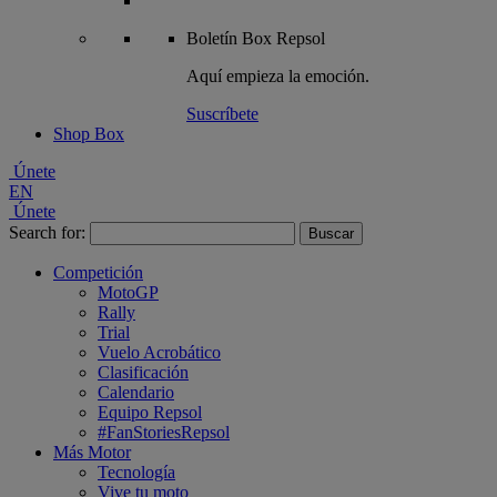
Boletín
Box Repsol
Aquí empieza la emoción.
Suscríbete
Shop Box
Únete
EN
Únete
Search for:
Competición
MotoGP
Rally
Trial
Vuelo Acrobático
Clasificación
Calendario
Equipo Repsol
#FanStoriesRepsol
Más Motor
Tecnología
Vive tu moto