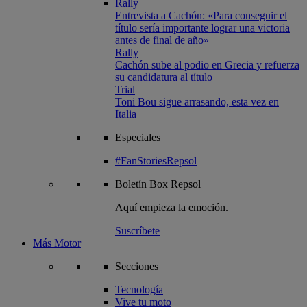
Rally
Entrevista a Cachón: «Para conseguir el
título sería importante lograr una victoria
antes de final de año»
Rally
Cachón sube al podio en Grecia y refuerza
su candidatura al título
Trial
Toni Bou sigue arrasando, esta vez en
Italia
Especiales
#FanStoriesRepsol
Boletín
Box Repsol
Aquí empieza la emoción.
Suscríbete
Más Motor
Secciones
Tecnología
Vive tu moto