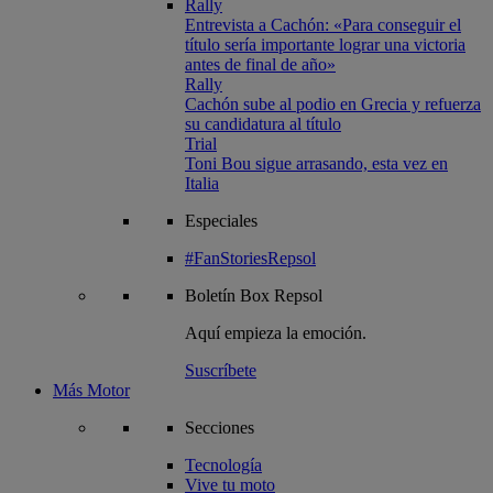
Rally
Entrevista a Cachón: «Para conseguir el
título sería importante lograr una victoria
antes de final de año»
Rally
Cachón sube al podio en Grecia y refuerza
su candidatura al título
Trial
Toni Bou sigue arrasando, esta vez en
Italia
Especiales
#FanStoriesRepsol
Boletín
Box Repsol
Aquí empieza la emoción.
Suscríbete
Más Motor
Secciones
Tecnología
Vive tu moto