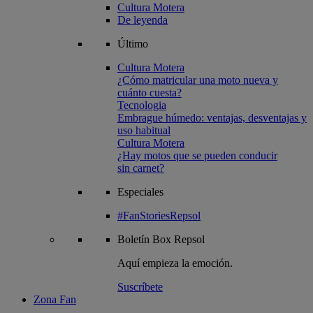
Cultura Motera
De leyenda
Último
Cultura Motera
¿Cómo matricular una moto nueva y
cuánto cuesta?
Tecnologia
Embrague húmedo: ventajas, desventajas y
uso habitual
Cultura Motera
¿Hay motos que se pueden conducir
sin carnet?
Especiales
#FanStoriesRepsol
Boletín
Box Repsol
Aquí empieza la emoción.
Suscríbete
Zona Fan