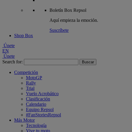
Boletín
Box Repsol
Aquí empieza la emoción.
Suscríbete
Shop Box
Únete
EN
Únete
Search for:
Competición
MotoGP
Rally
Trial
Vuelo Acrobático
Clasificación
Calendario
Equipo Repsol
#FanStoriesRepsol
Más Motor
Tecnología
Vive tu moto