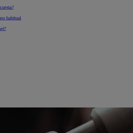
cuesta?
so habitual
et?