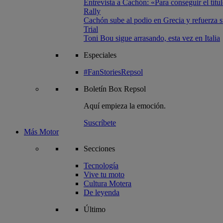
Entrevista a Cachón: «Para conseguir el títul
Rally
Cachón sube al podio en Grecia y refuerza su
Trial
Toni Bou sigue arrasando, esta vez en Italia
Especiales
#FanStoriesRepsol
Boletín
Box Repsol
Aquí empieza la emoción.
Suscríbete
Más Motor
Secciones
Tecnología
Vive tu moto
Cultura Motera
De leyenda
Último