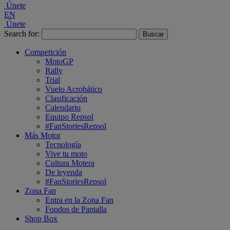
Únete
EN
Únete
Search for:
Competición
MotoGP
Rally
Trial
Vuelo Acrobático
Clasificación
Calendario
Equipo Repsol
#FanStoriesRepsol
Más Motor
Tecnología
Vive tu moto
Cultura Motera
De leyenda
#FanStoriesRepsol
Zona Fan
Entra en la Zona Fan
Fondos de Pantalla
Shop Box