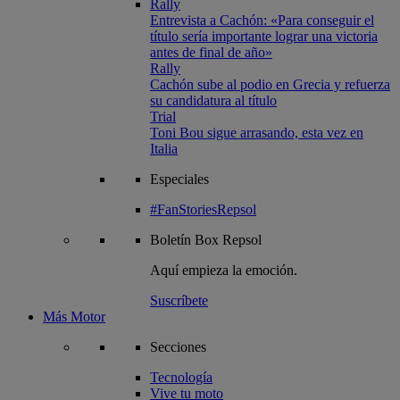
Rally
Entrevista a Cachón: «Para conseguir el
título sería importante lograr una victoria
antes de final de año»
Rally
Cachón sube al podio en Grecia y refuerza
su candidatura al título
Trial
Toni Bou sigue arrasando, esta vez en
Italia
Especiales
#FanStoriesRepsol
Boletín
Box Repsol
Aquí empieza la emoción.
Suscríbete
Más Motor
Secciones
Tecnología
Vive tu moto