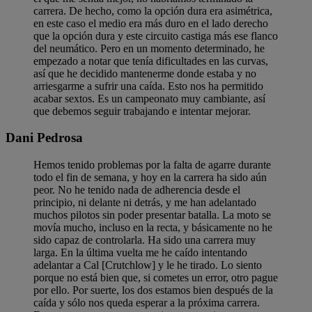
carrera. De hecho, como la opción dura era asimétrica,
en este caso el medio era más duro en el lado derecho
que la opción dura y este circuito castiga más ese flanco
del neumático. Pero en un momento determinado, he
empezado a notar que tenía dificultades en las curvas,
así que he decidido mantenerme donde estaba y no
arriesgarme a sufrir una caída. Esto nos ha permitido
acabar sextos. Es un campeonato muy cambiante, así
que debemos seguir trabajando e intentar mejorar.
Dani Pedrosa
Hemos tenido problemas por la falta de agarre durante
todo el fin de semana, y hoy en la carrera ha sido aún
peor. No he tenido nada de adherencia desde el
principio, ni delante ni detrás, y me han adelantado
muchos pilotos sin poder presentar batalla. La moto se
movía mucho, incluso en la recta, y básicamente no he
sido capaz de controlarla. Ha sido una carrera muy
larga. En la última vuelta me he caído intentando
adelantar a Cal [Crutchlow] y le he tirado. Lo siento
porque no está bien que, si cometes un error, otro pague
por ello. Por suerte, los dos estamos bien después de la
caída y sólo nos queda esperar a la próxima carrera.