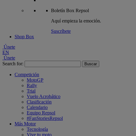
Boletín
Box Repsol
Aquí empieza la emoción.
Suscríbete
Shop Box
Únete
EN
Únete
Search for:
Competición
MotoGP
Rally
Trial
Vuelo Acrobático
Clasificación
Calendario
Equipo Repsol
#FanStoriesRepsol
Más Motor
Tecnología
Vive tu moto