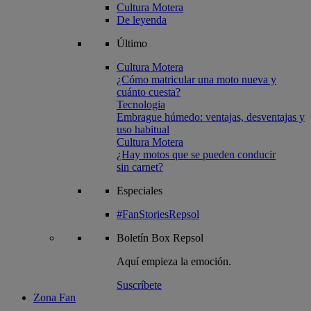
Cultura Motera
De leyenda
Último
Cultura Motera
¿Cómo matricular una moto nueva y
cuánto cuesta?
Tecnologia
Embrague húmedo: ventajas, desventajas y
uso habitual
Cultura Motera
¿Hay motos que se pueden conducir
sin carnet?
Especiales
#FanStoriesRepsol
Boletín
Box Repsol
Aquí empieza la emoción.
Suscríbete
Zona Fan