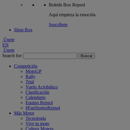
Boletín
Box Repsol
Aquí empieza la emoción.
Suscríbete
Shop Box
Únete
EN
Únete
Search for:
Competición
MotoGP
Rally
Trial
Vuelo Acrobático
Clasificación
Calendario
Equipo Repsol
#FanStoriesRepsol
Más Motor
Tecnología
Vive tu moto
Cultura Motera