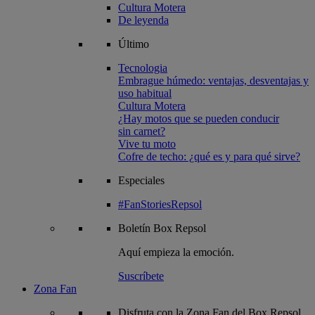
Cultura Motera
De leyenda
Último
Tecnologia
Embrague húmedo: ventajas, desventajas y
uso habitual
Cultura Motera
¿Hay motos que se pueden conducir
sin carnet?
Vive tu moto
Cofre de techo: ¿qué es y para qué sirve?
Especiales
#FanStoriesRepsol
Boletín
Box Repsol
Aquí empieza la emoción.
Suscríbete
Zona Fan
Disfruta con la Zona Fan del Box Repsol