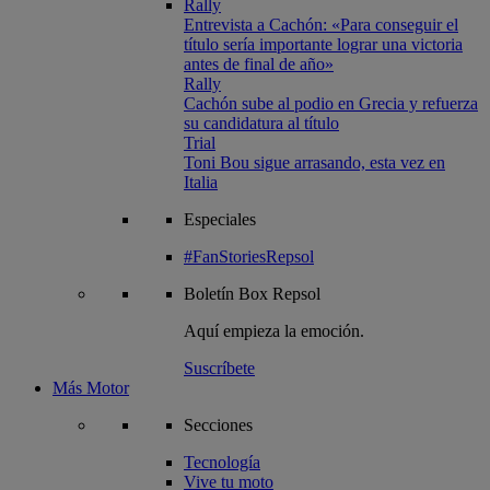
Rally
Entrevista a Cachón: «Para conseguir el
título sería importante lograr una victoria
antes de final de año»
Rally
Cachón sube al podio en Grecia y refuerza
su candidatura al título
Trial
Toni Bou sigue arrasando, esta vez en
Italia
Especiales
#FanStoriesRepsol
Boletín
Box Repsol
Aquí empieza la emoción.
Suscríbete
Más Motor
Secciones
Tecnología
Vive tu moto