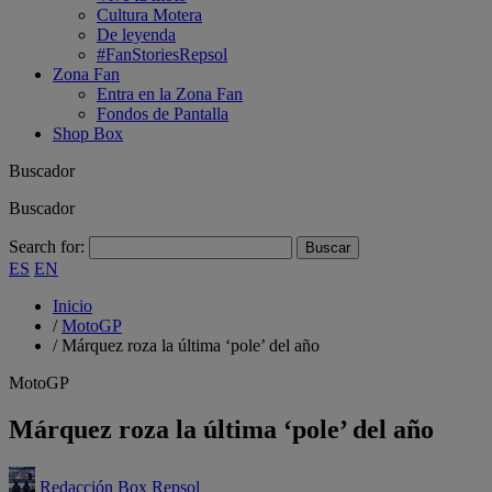
Cultura Motera
De leyenda
#FanStoriesRepsol
Zona Fan
Entra en la Zona Fan
Fondos de Pantalla
Shop Box
Buscador
Buscador
Search for:
ES
EN
Inicio
/
MotoGP
/
Márquez roza la última ‘pole’ del año
MotoGP
Márquez roza la última ‘pole’ del año
Redacción Box Repsol