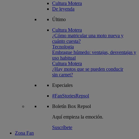
Cultura Motera
De leyenda
Último
Cultura Motera
¿Cómo matricular una moto nueva y
cuánto cuesta?
Tecnologia
Embrague húmedo: ventajas, desventajas y
uso habitual
Cultura Motera
¿Hay motos que se pueden conducir
sin carnet?
Especiales
#FanStoriesRepsol
Boletín
Box Repsol
Aquí empieza la emoción.
Suscríbete
Zona Fan