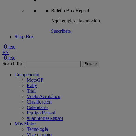
Boletín
Box Repsol
Aquí empieza la emoción.
Suscríbete
Shop Box
Únete
EN
Únete
Search for:
Competición
MotoGP
Rally
Trial
Vuelo Acrobático
Clasificación
Calendario
Equipo Repsol
#FanStoriesRepsol
Más Motor
Tecnología
Vive tu moto