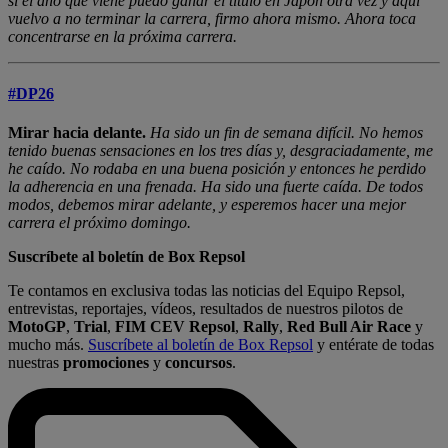
si el año que viene puedo ganar el título en Japón otra vez y aquí
vuelvo a no terminar la carrera, firmo ahora mismo. Ahora toca
concentrarse en la próxima carrera.
#DP26
Mirar hacia delante.
Ha sido un fin de semana difícil. No hemos
tenido buenas sensaciones en los tres días y, desgraciadamente, me
he caído. No rodaba en una buena posición y entonces he perdido
la adherencia en una frenada. Ha sido una fuerte caída. De todos
modos, debemos mirar adelante, y esperemos hacer una mejor
carrera el próximo domingo.
Suscríbete al boletín de Box Repsol
Te contamos en exclusiva todas las noticias del Equipo Repsol,
entrevistas, reportajes, vídeos, resultados de nuestros pilotos de
MotoGP
,
Trial
,
FIM CEV Repsol
,
Rally
,
Red Bull Air Race
y
mucho más.
Suscríbete al boletín de Box Repsol
y entérate de todas
nuestras
promociones
y
concursos
.