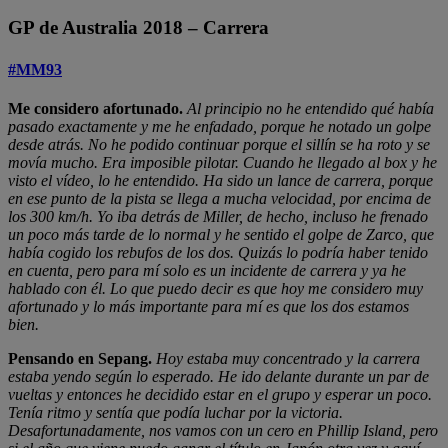
GP de Australia 2018 – Carrera
#MM93
Me considero afortunado.
Al principio no he entendido qué había
pasado exactamente y me he enfadado, porque he notado un golpe
desde atrás. No he podido continuar porque el sillín se ha roto y se
movía mucho. Era imposible pilotar. Cuando he llegado al box y he
visto el vídeo, lo he entendido. Ha sido un lance de carrera, porque
en ese punto de la pista se llega a mucha velocidad, por encima de
los 300 km/h. Yo iba detrás de Miller, de hecho, incluso he frenado
un poco más tarde de lo normal y he sentido el golpe de Zarco, que
había cogido los rebufos de los dos. Quizás lo podría haber tenido
en cuenta, pero para mí solo es un incidente de carrera y ya he
hablado con él. Lo que puedo decir es que hoy me considero muy
afortunado y lo más importante para mí es que los dos estamos
bien.
Pensando en Sepang.
Hoy estaba muy concentrado y la carrera
estaba yendo según lo esperado. He ido delante durante un par de
vueltas y entonces he decidido estar en el grupo y esperar un poco.
Tenía ritmo y sentía que podía luchar por la victoria.
Desafortunadamente, nos vamos con un cero en Phillip Island, pero