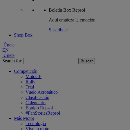
Boletín
Box Repsol
Aquí empieza la emoción.
Suscríbete
Shop Box
Únete
EN
Únete
Search for:
Competición
MotoGP
Rally
Trial
Vuelo Acrobático
Clasificación
Calendario
Equipo Repsol
#FanStoriesRepsol
Más Motor
Tecnología
Vive tu moto