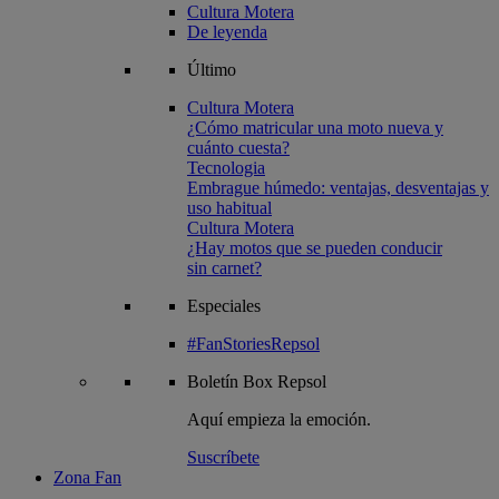
Cultura Motera
De leyenda
Último
Cultura Motera
¿Cómo matricular una moto nueva y
cuánto cuesta?
Tecnologia
Embrague húmedo: ventajas, desventajas y
uso habitual
Cultura Motera
¿Hay motos que se pueden conducir
sin carnet?
Especiales
#FanStoriesRepsol
Boletín
Box Repsol
Aquí empieza la emoción.
Suscríbete
Zona Fan