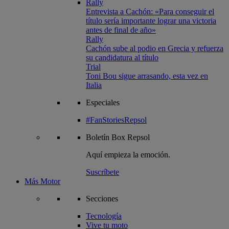
Rally
Entrevista a Cachón: «Para conseguir el
título sería importante lograr una victoria
antes de final de año»
Rally
Cachón sube al podio en Grecia y refuerza
su candidatura al título
Trial
Toni Bou sigue arrasando, esta vez en
Italia
Especiales
#FanStoriesRepsol
Boletín
Box Repsol
Aquí empieza la emoción.
Suscríbete
Más Motor
Secciones
Tecnología
Vive tu moto