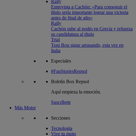
Rally
Entrevista a Cachón: «Para conseguir el
título sería importante lograr una victoria
antes de final de año»
Rally
Cachón sube al podio en Grecia y refuerza
su candidatura al título
Trial
Toni Bou sigue arrasando, esta vez en
Italia
Especiales
#FanStoriesRepsol
Boletín
Box Repsol
Aquí empieza la emoción.
Suscríbete
Más Motor
Secciones
Tecnología
Vive tu moto