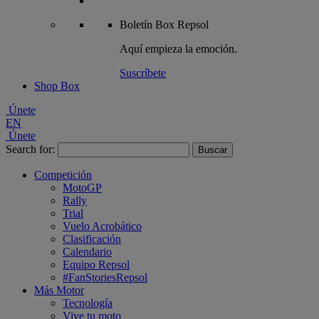
Boletín
Box Repsol
Aquí empieza la emoción.
Suscríbete
Shop Box
Únete
EN
Únete
Search for:
Competición
MotoGP
Rally
Trial
Vuelo Acrobático
Clasificación
Calendario
Equipo Repsol
#FanStoriesRepsol
Más Motor
Tecnología
Vive tu moto