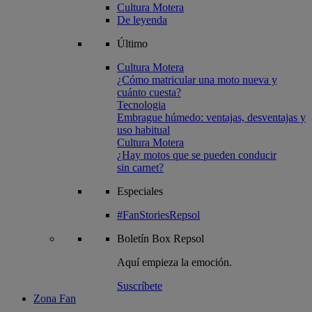
Cultura Motera
De leyenda
Último
Cultura Motera
¿Cómo matricular una moto nueva y
cuánto cuesta?
Tecnologia
Embrague húmedo: ventajas, desventajas y
uso habitual
Cultura Motera
¿Hay motos que se pueden conducir
sin carnet?
Especiales
#FanStoriesRepsol
Boletín
Box Repsol
Aquí empieza la emoción.
Suscríbete
Zona Fan