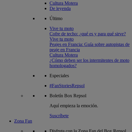
Cultura Motera
De leyenda
Último
Vive tu moto
Cofre de techo: ¿qué es y para qué sirve?
Vive tu moto
Peajes en Francia: Guía sobre autopistas de
peaje en Francia
Cultura Motera
¿Cómo deben ser los intermitentes de moto
homologados?
Especiales
#FanStoriesRepsol
Boletín
Box Repsol
Aquí empieza la emoción.
Suscríbete
Zona Fan
Disfruta con la Zona Fan del Box Repsol