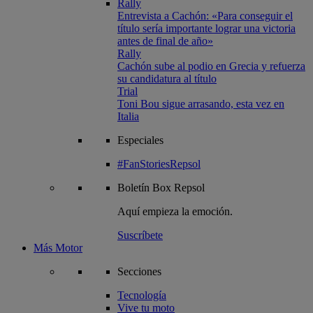
Rally
Entrevista a Cachón: «Para conseguir el
título sería importante lograr una victoria
antes de final de año»
Rally
Cachón sube al podio en Grecia y refuerza
su candidatura al título
Trial
Toni Bou sigue arrasando, esta vez en
Italia
Especiales
#FanStoriesRepsol
Boletín
Box Repsol
Aquí empieza la emoción.
Suscríbete
Más Motor
Secciones
Tecnología
Vive tu moto