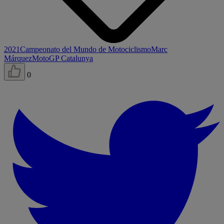
2021
Campeonato del Mundo de Motociclismo
Marc
Márquez
MotoGP Catalunya
0