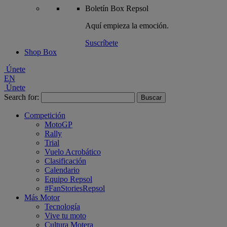
Boletín
Box Repsol
Aquí empieza la emoción.
Suscríbete
Shop Box
Únete
EN
Únete
Search for:
Competición
MotoGP
Rally
Trial
Vuelo Acrobático
Clasificación
Calendario
Equipo Repsol
#FanStoriesRepsol
Más Motor
Tecnología
Vive tu moto
Cultura Motera