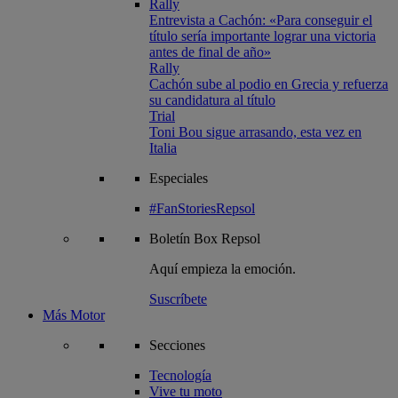
Rally
Entrevista a Cachón: «Para conseguir el
título sería importante lograr una victoria
antes de final de año»
Rally
Cachón sube al podio en Grecia y refuerza
su candidatura al título
Trial
Toni Bou sigue arrasando, esta vez en
Italia
Especiales
#FanStoriesRepsol
Boletín
Box Repsol
Aquí empieza la emoción.
Suscríbete
Más Motor
Secciones
Tecnología
Vive tu moto