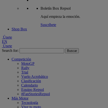
Boletín
Box Repsol
Aquí empieza la emoción.
Suscríbete
Shop Box
Únete
EN
Únete
Search for:
Competición
MotoGP
Rally
Trial
Vuelo Acrobático
Clasificación
Calendario
Equipo Repsol
#FanStoriesRepsol
Más Motor
Tecnología
Vive tu moto