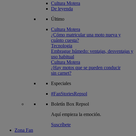
Cultura Motera
De leyenda
Último
Cultura Motera
¿Cómo matricular una moto nueva y
cuánto cuesta?
Tecnologia
Embrague húmedo: ventajas, desventajas y
uso habitual
Cultura Motera
¿Hay motos que se pueden conducir
sin carnet?
Especiales
#FanStoriesRepsol
Boletín
Box Repsol
Aquí empieza la emoción.
Suscríbete
Zona Fan