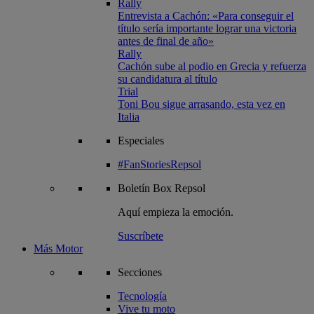
Rally
Entrevista a Cachón: «Para conseguir el
título sería importante lograr una victoria
antes de final de año»
Rally
Cachón sube al podio en Grecia y refuerza
su candidatura al título
Trial
Toni Bou sigue arrasando, esta vez en
Italia
Especiales
#FanStoriesRepsol
Boletín
Box Repsol
Aquí empieza la emoción.
Suscríbete
Más Motor
Secciones
Tecnología
Vive tu moto