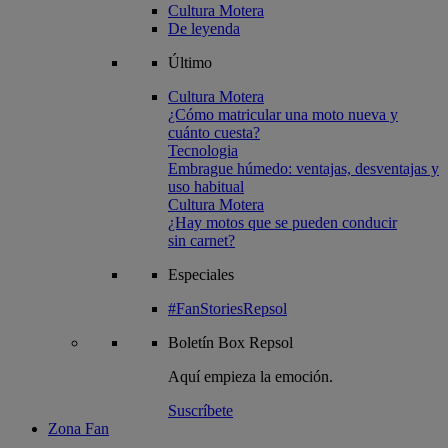
Cultura Motera
De leyenda
Último
Cultura Motera
¿Cómo matricular una moto nueva y
cuánto cuesta?
Tecnologia
Embrague húmedo: ventajas, desventajas y
uso habitual
Cultura Motera
¿Hay motos que se pueden conducir
sin carnet?
Especiales
#FanStoriesRepsol
Boletín
Box Repsol
Aquí empieza la emoción.
Suscríbete
Zona Fan