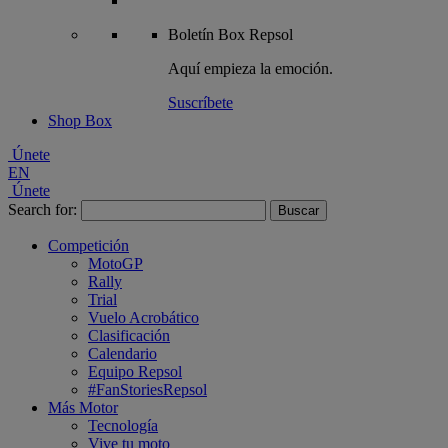
Boletín
Box Repsol
Aquí empieza la emoción.
Suscríbete
Shop Box
Únete
EN
Únete
Search for:
Competición
MotoGP
Rally
Trial
Vuelo Acrobático
Clasificación
Calendario
Equipo Repsol
#FanStoriesRepsol
Más Motor
Tecnología
Vive tu moto