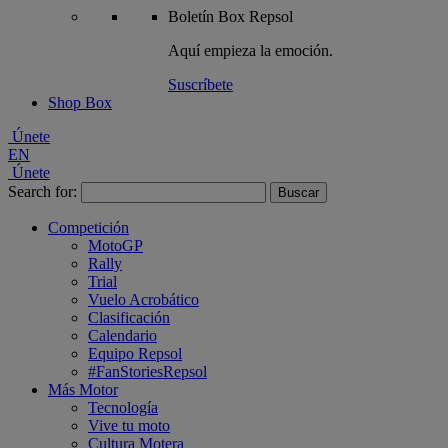
Boletín
Box Repsol
Aquí empieza la emoción.
Suscríbete
Shop Box
Únete
EN
Únete
Search for:
Competición
MotoGP
Rally
Trial
Vuelo Acrobático
Clasificación
Calendario
Equipo Repsol
#FanStoriesRepsol
Más Motor
Tecnología
Vive tu moto
Cultura Motera