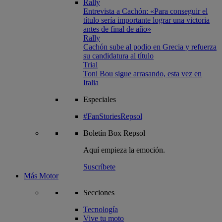
Rally
Entrevista a Cachón: «Para conseguir el
título sería importante lograr una victoria
antes de final de año»
Rally
Cachón sube al podio en Grecia y refuerza
su candidatura al título
Trial
Toni Bou sigue arrasando, esta vez en
Italia
Especiales
#FanStoriesRepsol
Boletín
Box Repsol
Aquí empieza la emoción.
Suscríbete
Más Motor
Secciones
Tecnología
Vive tu moto