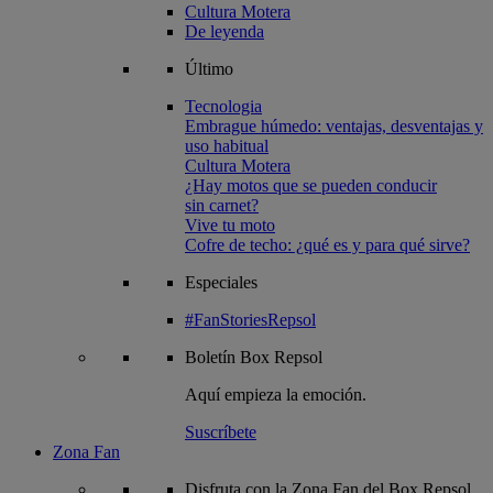
Cultura Motera
De leyenda
Último
Tecnologia
Embrague húmedo: ventajas, desventajas y
uso habitual
Cultura Motera
¿Hay motos que se pueden conducir
sin carnet?
Vive tu moto
Cofre de techo: ¿qué es y para qué sirve?
Especiales
#FanStoriesRepsol
Boletín
Box Repsol
Aquí empieza la emoción.
Suscríbete
Zona Fan
Disfruta con la Zona Fan del Box Repsol