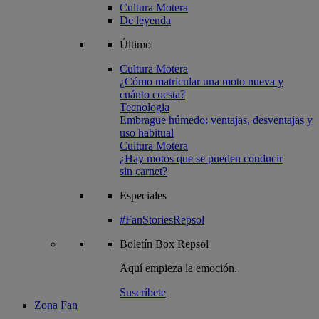
Cultura Motera
De leyenda
Último
Cultura Motera
¿Cómo matricular una moto nueva y
cuánto cuesta?
Tecnologia
Embrague húmedo: ventajas, desventajas y
uso habitual
Cultura Motera
¿Hay motos que se pueden conducir
sin carnet?
Especiales
#FanStoriesRepsol
Boletín
Box Repsol
Aquí empieza la emoción.
Suscríbete
Zona Fan