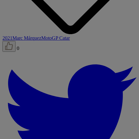
2021
Marc Márquez
MotoGP Catar
0