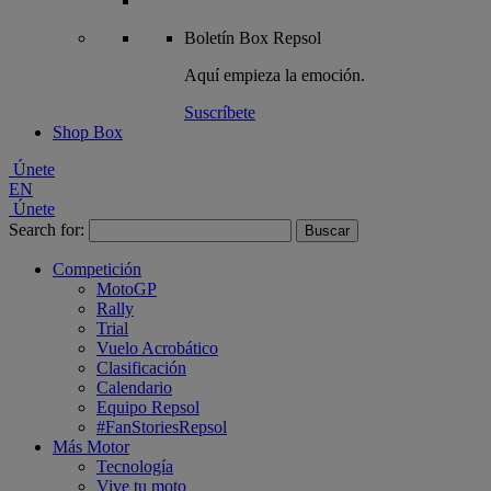
Boletín
Box Repsol
Aquí empieza la emoción.
Suscríbete
Shop Box
Únete
EN
Únete
Search for:
Competición
MotoGP
Rally
Trial
Vuelo Acrobático
Clasificación
Calendario
Equipo Repsol
#FanStoriesRepsol
Más Motor
Tecnología
Vive tu moto