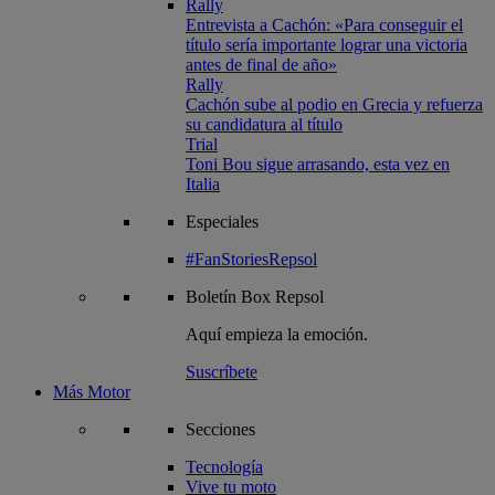
Rally
Entrevista a Cachón: «Para conseguir el
título sería importante lograr una victoria
antes de final de año»
Rally
Cachón sube al podio en Grecia y refuerza
su candidatura al título
Trial
Toni Bou sigue arrasando, esta vez en
Italia
Especiales
#FanStoriesRepsol
Boletín
Box Repsol
Aquí empieza la emoción.
Suscríbete
Más Motor
Secciones
Tecnología
Vive tu moto