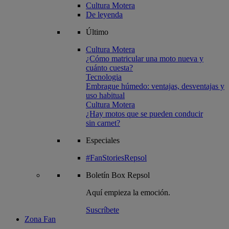
Cultura Motera
De leyenda
Último
Cultura Motera
¿Cómo matricular una moto nueva y
cuánto cuesta?
Tecnologia
Embrague húmedo: ventajas, desventajas y
uso habitual
Cultura Motera
¿Hay motos que se pueden conducir
sin carnet?
Especiales
#FanStoriesRepsol
Boletín
Box Repsol
Aquí empieza la emoción.
Suscríbete
Zona Fan