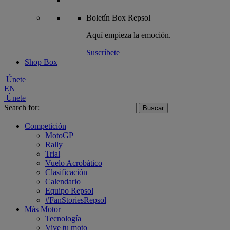
Boletín
Box Repsol
Aquí empieza la emoción.
Suscríbete
Shop Box
Únete
EN
Únete
Search for:
Competición
MotoGP
Rally
Trial
Vuelo Acrobático
Clasificación
Calendario
Equipo Repsol
#FanStoriesRepsol
Más Motor
Tecnología
Vive tu moto