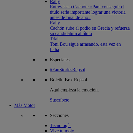
Rally
Entrevista a Cachón: «Para conseguir el
título sería importante lograr una victoria
antes de final de año»
Rally
Cachón sube al podio en Grecia y refuerza
su candidatura al título
Trial
Toni Bou sigue arrasando, esta vez en
Italia
Especiales
#FanStoriesRepsol
Boletín
Box Repsol
Aquí empieza la emoción.
Suscríbete
Más Motor
Secciones
Tecnología
Vive tu moto