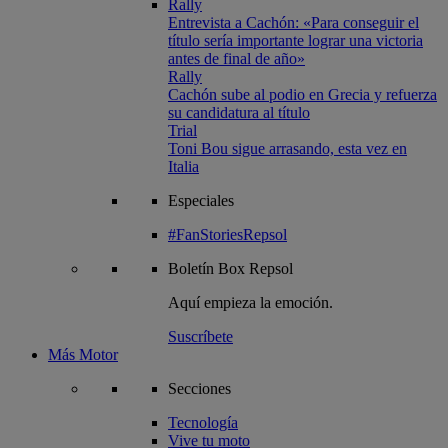
Rally
Entrevista a Cachón: «Para conseguir el
título sería importante lograr una victoria
antes de final de año»
Rally
Cachón sube al podio en Grecia y refuerza
su candidatura al título
Trial
Toni Bou sigue arrasando, esta vez en
Italia
Especiales
#FanStoriesRepsol
Boletín
Box Repsol
Aquí empieza la emoción.
Suscríbete
Más Motor
Secciones
Tecnología
Vive tu moto