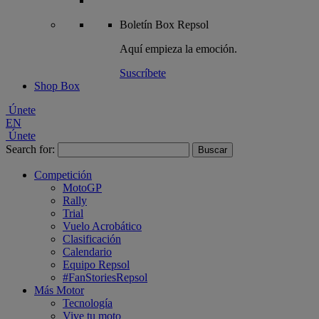
Boletín
Box Repsol
Aquí empieza la emoción.
Suscríbete
Shop Box
Únete
EN
Únete
Search for:
Competición
MotoGP
Rally
Trial
Vuelo Acrobático
Clasificación
Calendario
Equipo Repsol
#FanStoriesRepsol
Más Motor
Tecnología
Vive tu moto