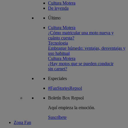
Cultura Motera
De leyenda
Último
Cultura Motera
¿Cómo matricular una moto nueva y
cuánto cuesta?
Tecnologia
Embrague húmedo: ventajas, desventajas y
uso habitual
Cultura Motera
¿Hay motos que se pueden conducir
sin carnet?
Especiales
#FanStoriesRepsol
Boletín
Box Repsol
Aquí empieza la emoción.
Suscríbete
Zona Fan