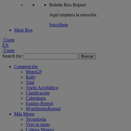
Boletín
Box Repsol
Aquí empieza la emoción.
Suscríbete
Shop Box
Únete
EN
Únete
Search for:
Competición
MotoGP
Rally
Trial
Vuelo Acrobático
Clasificación
Calendario
Equipo Repsol
#FanStoriesRepsol
Más Motor
Tecnología
Vive tu moto
Cultura Motera