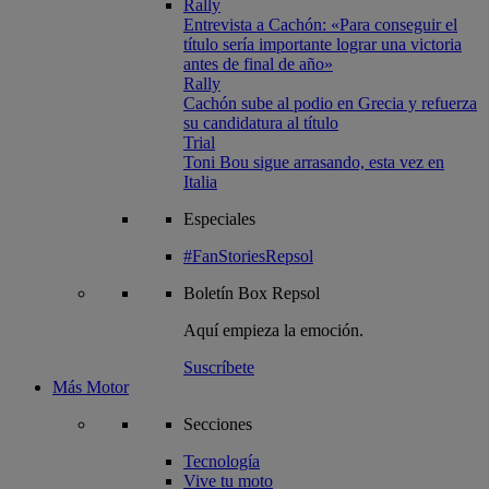
Rally
Entrevista a Cachón: «Para conseguir el
título sería importante lograr una victoria
antes de final de año»
Rally
Cachón sube al podio en Grecia y refuerza
su candidatura al título
Trial
Toni Bou sigue arrasando, esta vez en
Italia
Especiales
#FanStoriesRepsol
Boletín
Box Repsol
Aquí empieza la emoción.
Suscríbete
Más Motor
Secciones
Tecnología
Vive tu moto