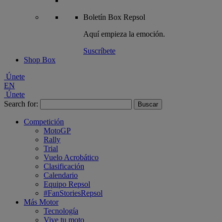
Boletín
Box Repsol
Aquí empieza la emoción.
Suscríbete
Shop Box
Únete
EN
Únete
Search for:
Competición
MotoGP
Rally
Trial
Vuelo Acrobático
Clasificación
Calendario
Equipo Repsol
#FanStoriesRepsol
Más Motor
Tecnología
Vive tu moto