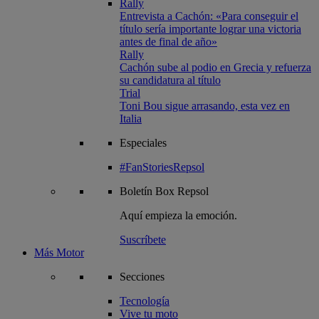
Rally
Entrevista a Cachón: «Para conseguir el
título sería importante lograr una victoria
antes de final de año»
Rally
Cachón sube al podio en Grecia y refuerza
su candidatura al título
Trial
Toni Bou sigue arrasando, esta vez en
Italia
Especiales
#FanStoriesRepsol
Boletín
Box Repsol
Aquí empieza la emoción.
Suscríbete
Más Motor
Secciones
Tecnología
Vive tu moto