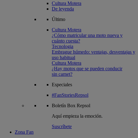
Cultura Motera
De leyenda
Último
Cultura Motera
¿Cómo matricular una moto nueva y
cuánto cuesta?
Tecnologia
Embrague húmedo: ventajas, desventajas y
uso habitual
Cultura Motera
¿Hay motos que se pueden conducir
sin carnet?
Especiales
#FanStoriesRepsol
Boletín
Box Repsol
Aquí empieza la emoción.
Suscríbete
Zona Fan