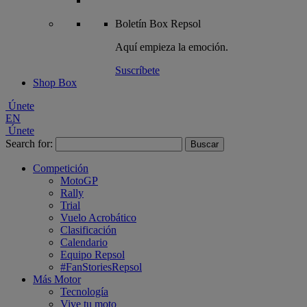
Boletín
Box Repsol
Aquí empieza la emoción.
Suscríbete
Shop Box
Únete
EN
Únete
Search for:
Competición
MotoGP
Rally
Trial
Vuelo Acrobático
Clasificación
Calendario
Equipo Repsol
#FanStoriesRepsol
Más Motor
Tecnología
Vive tu moto