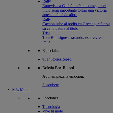
Rally
Entrevista a Cachón: «Para conseguir el
título sería importante lograr una victoria
antes de final de año»
Rally
Cachón sube al podio en Grecia y refuerza
su candidatura al título
Trial
Toni Bou sigue arrasando, esta vez en
Italia
Especiales
#FanStoriesRepsol
Boletín
Box Repsol
Aquí empieza la emoción.
Suscríbete
Más Motor
Secciones
Tecnología
Vive tu moto