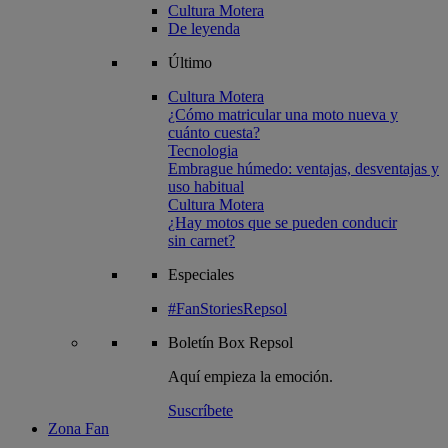
Cultura Motera
De leyenda
Último
Cultura Motera
¿Cómo matricular una moto nueva y
cuánto cuesta?
Tecnologia
Embrague húmedo: ventajas, desventajas y
uso habitual
Cultura Motera
¿Hay motos que se pueden conducir
sin carnet?
Especiales
#FanStoriesRepsol
Boletín
Box Repsol
Aquí empieza la emoción.
Suscríbete
Zona Fan