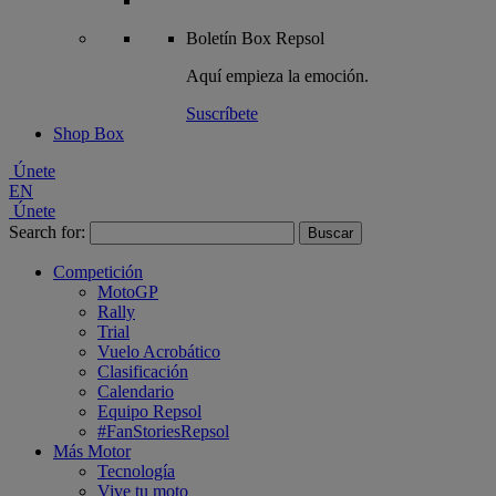
Boletín
Box Repsol
Aquí empieza la emoción.
Suscríbete
Shop Box
Únete
EN
Únete
Search for:
Competición
MotoGP
Rally
Trial
Vuelo Acrobático
Clasificación
Calendario
Equipo Repsol
#FanStoriesRepsol
Más Motor
Tecnología
Vive tu moto