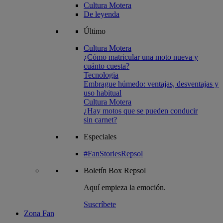
Cultura Motera
De leyenda
Último
Cultura Motera
¿Cómo matricular una moto nueva y
cuánto cuesta?
Tecnologia
Embrague húmedo: ventajas, desventajas y
uso habitual
Cultura Motera
¿Hay motos que se pueden conducir
sin carnet?
Especiales
#FanStoriesRepsol
Boletín
Box Repsol
Aquí empieza la emoción.
Suscríbete
Zona Fan