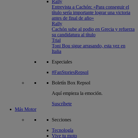
Rally
Entrevista a Cachón: «Para conseguir el
título sería importante lograr una victoria
antes de final de año»
Rally
Cachón sube al podio en Grecia y refuerza
su candidatura al título
Trial
Toni Bou sigue arrasando, esta vez en
Italia
Especiales
#FanStoriesRepsol
Boletín
Box Repsol
Aquí empieza la emoción.
Suscríbete
Más Motor
Secciones
Tecnología
Vive tu moto