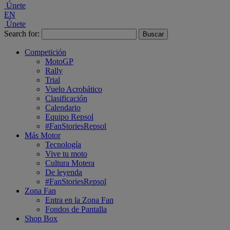
Únete
EN
Únete
Search for:
Competición
MotoGP
Rally
Trial
Vuelo Acrobático
Clasificación
Calendario
Equipo Repsol
#FanStoriesRepsol
Más Motor
Tecnología
Vive tu moto
Cultura Motera
De leyenda
#FanStoriesRepsol
Zona Fan
Entra en la Zona Fan
Fondos de Pantalla
Shop Box