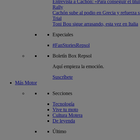
Entrevista a Cachón: «Para conseguir el títul
Rally
Cachón sube al podio en Grecia y refuerza su
Trial
Toni Bou sigue arrasando, esta vez en Italia
Especiales
#FanStoriesRepsol
Boletín
Box Repsol
Aquí empieza la emoción.
Suscríbete
Más Motor
Secciones
Tecnología
Vive tu moto
Cultura Motera
De leyenda
Último