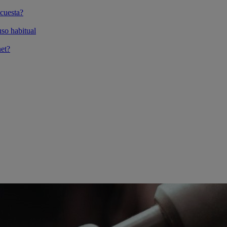
cuesta?
so habitual
et?