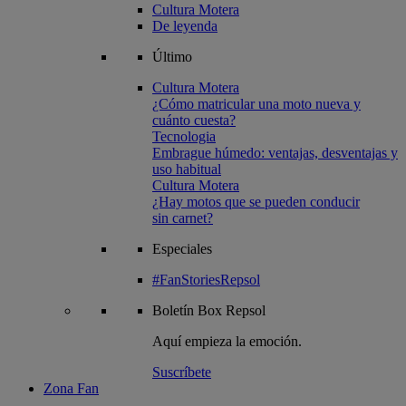
Cultura Motera
De leyenda
Último
Cultura Motera
¿Cómo matricular una moto nueva y
cuánto cuesta?
Tecnologia
Embrague húmedo: ventajas, desventajas y
uso habitual
Cultura Motera
¿Hay motos que se pueden conducir
sin carnet?
Especiales
#FanStoriesRepsol
Boletín
Box Repsol
Aquí empieza la emoción.
Suscríbete
Zona Fan