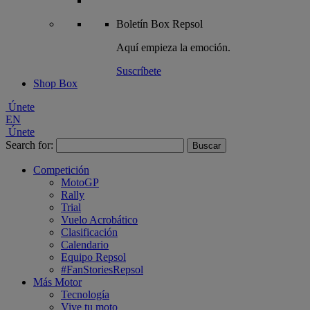
Boletín
Box Repsol
Aquí empieza la emoción.
Suscríbete
Shop Box
Únete
EN
Únete
Search for:
Competición
MotoGP
Rally
Trial
Vuelo Acrobático
Clasificación
Calendario
Equipo Repsol
#FanStoriesRepsol
Más Motor
Tecnología
Vive tu moto