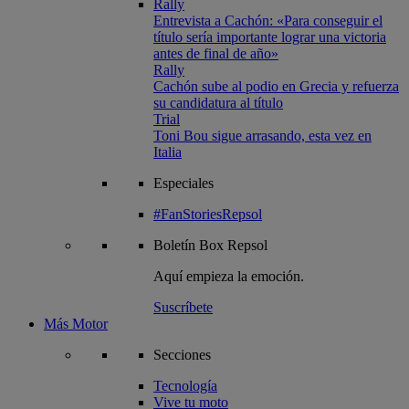
Rally
Entrevista a Cachón: «Para conseguir el
título sería importante lograr una victoria
antes de final de año»
Rally
Cachón sube al podio en Grecia y refuerza
su candidatura al título
Trial
Toni Bou sigue arrasando, esta vez en
Italia
Especiales
#FanStoriesRepsol
Boletín
Box Repsol
Aquí empieza la emoción.
Suscríbete
Más Motor
Secciones
Tecnología
Vive tu moto