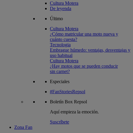
Cultura Motera
De leyenda
Último
Cultura Motera
¿Cómo matricular una moto nueva y
cuánto cuesta?
Tecnologia
Embrague húmedo: ventajas, desventajas y
uso habitual
Cultura Motera
¿Hay motos que se pueden conducir
sin carnet?
Especiales
#FanStoriesRepsol
Boletín
Box Repsol
Aquí empieza la emoción.
Suscríbete
Zona Fan