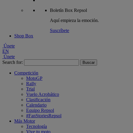
Boletín
Box Repsol
Aquí empieza la emoción.
Suscríbete
Shop Box
Únete
EN
Únete
Search for:
Competición
MotoGP
Rally
Trial
Vuelo Acrobático
Clasificación
Calendario
Equipo Repsol
#FanStoriesRepsol
Más Motor
Tecnología
Vive tu moto