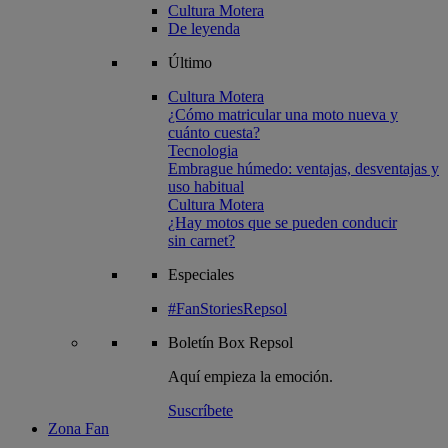
Cultura Motera
De leyenda
Último
Cultura Motera
¿Cómo matricular una moto nueva y
cuánto cuesta?
Tecnologia
Embrague húmedo: ventajas, desventajas y
uso habitual
Cultura Motera
¿Hay motos que se pueden conducir
sin carnet?
Especiales
#FanStoriesRepsol
Boletín
Box Repsol
Aquí empieza la emoción.
Suscríbete
Zona Fan