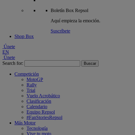
Boletín
Box Repsol
Aquí empieza la emoción.
Suscríbete
Shop Box
Únete
EN
Únete
Search for:
Competición
MotoGP
Rally
Trial
Vuelo Acrobático
Clasificación
Calendario
Equipo Repsol
#FanStoriesRepsol
Más Motor
Tecnología
Vive tu moto