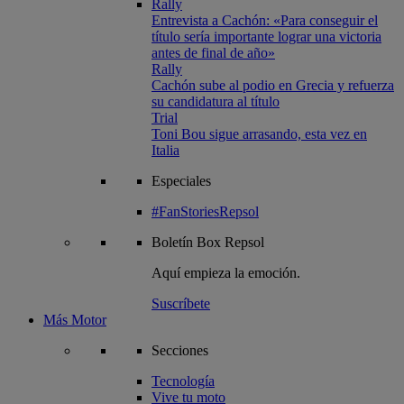
Rally
Entrevista a Cachón: «Para conseguir el
título sería importante lograr una victoria
antes de final de año»
Rally
Cachón sube al podio en Grecia y refuerza
su candidatura al título
Trial
Toni Bou sigue arrasando, esta vez en
Italia
Especiales
#FanStoriesRepsol
Boletín
Box Repsol
Aquí empieza la emoción.
Suscríbete
Más Motor
Secciones
Tecnología
Vive tu moto