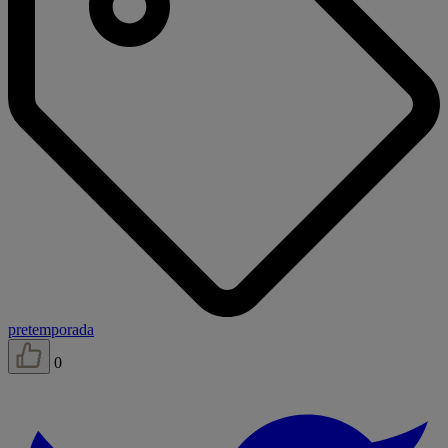
pretemporada
0