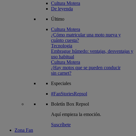
Cultura Motera
De leyenda
Último
Cultura Motera
¿Cómo matricular una moto nueva y
cuánto cuesta?
Tecnologia
Embrague húmedo: ventajas, desventajas y
uso habitual
Cultura Motera
¿Hay motos que se pueden conducir
sin carnet?
Especiales
#FanStoriesRepsol
Boletín
Box Repsol
Aquí empieza la emoción.
Suscríbete
Zona Fan