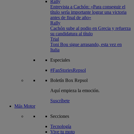
Rally
Entrevista a Cachón: «Para conseguir el
título sería importante lograr una victoria
antes de final de año»
Rally
Cachón sube al podio en Grecia y refuerza
su candidatura al título
Trial
Toni Bou sigue arrasando, esta vez en
Italia
Especiales
#FanStoriesRepsol
Boletín
Box Repsol
Aquí empieza la emoción.
Suscríbete
Más Motor
Secciones
Tecnología
Vive tu moto