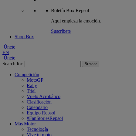
Boletín
Box Repsol
Aquí empieza la emoción.
Suscríbete
Shop Box
Únete
EN
Únete
Search for:
Competición
MotoGP
Rally
Trial
Vuelo Acrobático
Clasificación
Calendario
Equipo Repsol
#FanStoriesRepsol
Más Motor
Tecnología
Vive tu moto