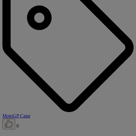
MotoGP Catar
0