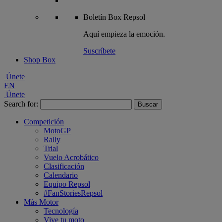
Boletín
Box Repsol
Aquí empieza la emoción.
Suscríbete
Shop Box
Únete
EN
Únete
Search for:
Competición
MotoGP
Rally
Trial
Vuelo Acrobático
Clasificación
Calendario
Equipo Repsol
#FanStoriesRepsol
Más Motor
Tecnología
Vive tu moto