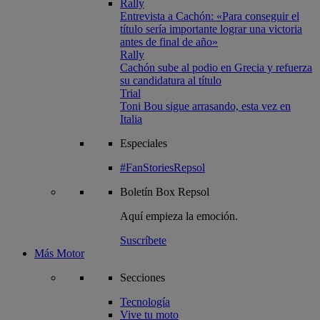
Rally
Entrevista a Cachón: «Para conseguir el
título sería importante lograr una victoria
antes de final de año»
Rally
Cachón sube al podio en Grecia y refuerza
su candidatura al título
Trial
Toni Bou sigue arrasando, esta vez en
Italia
Especiales
#FanStoriesRepsol
Boletín
Box Repsol
Aquí empieza la emoción.
Suscríbete
Más Motor
Secciones
Tecnología
Vive tu moto