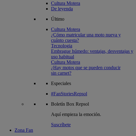
Cultura Motera
De leyenda
Último
Cultura Motera
¿Cómo matricular una moto nueva y
cuánto cuesta?
Tecnologia
Embrague húmedo: ventajas, desventajas y
uso habitual
Cultura Motera
¿Hay motos que se pueden conducir
sin carnet?
Especiales
#FanStoriesRepsol
Boletín
Box Repsol
Aquí empieza la emoción.
Suscríbete
Zona Fan