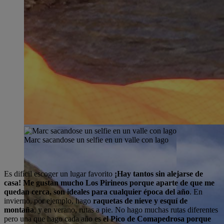
Marc sacandose un selfie en un valle con lago
Es difícil escoger un lugar favorito
¡Hay tantos sin alejarse de
casa! Me gustan mucho Los Pirineos porque aparte de que me
quedan cerca, son ideales para cualquier época del año
. En
invierno, por ejemplo, hago
raquetas de nieve y esquí de
montaña
, y en verano, rutas a pie. No hago muchas rutas diferentes
pero una que hago cada año es
el Pico de Comapedrosa porque