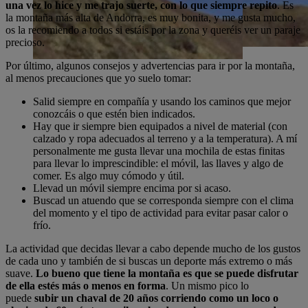
una vez lo hice y me trajo suerte, con lo que siempre repito
. Es
la montaña más alta de Andorra, es muy bonita, y me gusta mucho,
os la recomiendo a todos si estáis por la zona y queréis ver un paraje
precioso.
Por último, algunos consejos y advertencias para ir por la montaña,
al menos precauciones que yo suelo tomar:
Salid siempre en compañía y usando los caminos que mejor
conozcáis o que estén bien indicados.
Hay que ir siempre bien equipados a nivel de material (con
calzado y ropa adecuados al terreno y a la temperatura). A mí
personalmente me gusta llevar una mochila de estas finitas
para llevar lo imprescindible: el móvil, las llaves y algo de
comer. Es algo muy cómodo y útil.
Llevad un móvil siempre encima por si acaso.
Buscad un atuendo que se corresponda siempre con el clima
del momento y el tipo de actividad para evitar pasar calor o
frío.
La actividad que decidas llevar a cabo depende mucho de los gustos
de cada uno y también de si buscas un deporte más extremo o más
suave.
Lo bueno que tiene la montaña es que se puede disfrutar
de ella estés más o menos en forma
. Un mismo pico lo
puede
subir un chaval de 20 años corriendo como un loco o