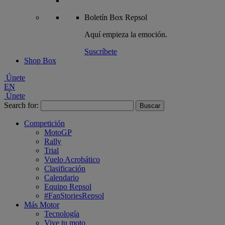
Boletín
Box Repsol
Aquí empieza la emoción.
Suscríbete
Shop Box
Únete
EN
Únete
Search for:
Competición
MotoGP
Rally
Trial
Vuelo Acrobático
Clasificación
Calendario
Equipo Repsol
#FanStoriesRepsol
Más Motor
Tecnología
Vive tu moto