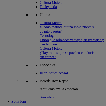
Cultura Motera
De leyenda
Último
Cultura Motera
¿Cómo matricular una moto nueva y
cuánto cuesta?
Tecnologia
Embrague húmedo: ventajas, desventajas y
uso habitual
Cultura Motera
¿Hay motos que se pueden conducir
sin carnet?
Especiales
#FanStoriesRepsol
Boletín
Box Repsol
Aquí empieza la emoción.
Suscríbete
Zona Fan