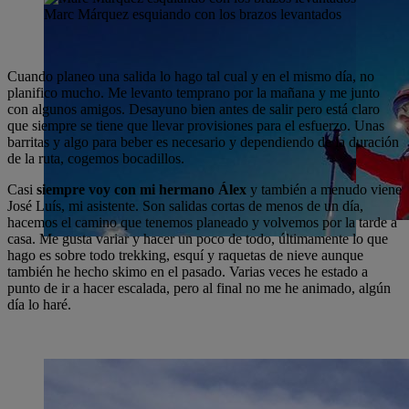
Marc Márquez esquiando con los brazos levantados
Cuando planeo una salida lo hago tal cual y en el mismo día, no
planifico mucho. Me levanto temprano por la mañana y me junto
con algunos amigos. Desayuno bien antes de salir pero está claro
que siempre se tiene que llevar provisiones para el esfuerzo. Unas
barritas y algo para beber es necesario y dependiendo de la duración
de la ruta, cogemos bocadillos.
Casi
siempre voy con mi hermano Álex
y también a menudo viene
José Luís, mi asistente. Son salidas cortas de menos de un día,
hacemos el camino que tenemos planeado y volvemos por la tarde a
casa. Me gusta variar y hacer un poco de todo, últimamente lo que
hago es sobre todo trekking, esquí y raquetas de nieve aunque
también he hecho skimo en el pasado. Varias veces he estado a
punto de ir a hacer escalada, pero al final no me he animado, algún
día lo haré.