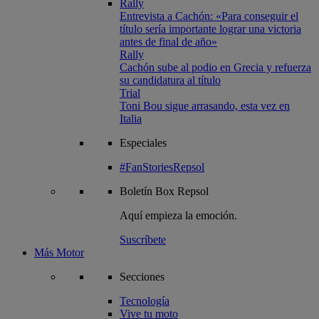
Rally
Entrevista a Cachón: «Para conseguir el
título sería importante lograr una victoria
antes de final de año»
Rally
Cachón sube al podio en Grecia y refuerza
su candidatura al título
Trial
Toni Bou sigue arrasando, esta vez en
Italia
Especiales
#FanStoriesRepsol
Boletín
Box Repsol
Aquí empieza la emoción.
Suscríbete
Más Motor
Secciones
Tecnología
Vive tu moto