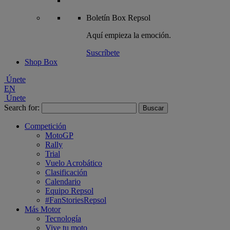
Boletín
Box Repsol
Aquí empieza la emoción.
Suscríbete
Shop Box
Únete
EN
Únete
Search for:
Competición
MotoGP
Rally
Trial
Vuelo Acrobático
Clasificación
Calendario
Equipo Repsol
#FanStoriesRepsol
Más Motor
Tecnología
Vive tu moto