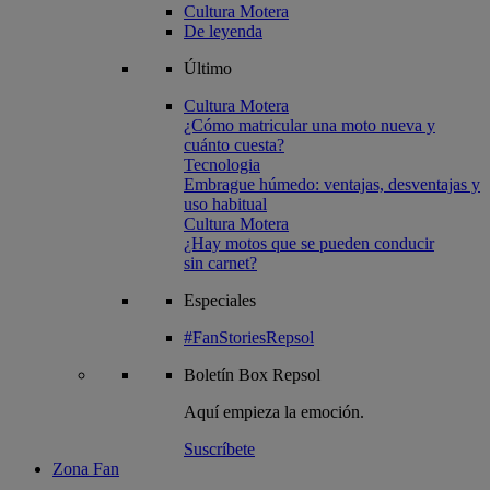
Cultura Motera
De leyenda
Último
Cultura Motera
¿Cómo matricular una moto nueva y
cuánto cuesta?
Tecnologia
Embrague húmedo: ventajas, desventajas y
uso habitual
Cultura Motera
¿Hay motos que se pueden conducir
sin carnet?
Especiales
#FanStoriesRepsol
Boletín
Box Repsol
Aquí empieza la emoción.
Suscríbete
Zona Fan