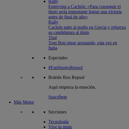
Rally
Entrevista a Cachón: «Para conseguir el
título sería importante lograr una victoria
antes de final de año»
Rally
Cachón sube al podio en Grecia y refuerza
su candidatura al título
Trial
Toni Bou sigue arrasando, esta vez en
Italia
Especiales
#FanStoriesRepsol
Boletín
Box Repsol
Aquí empieza la emoción.
Suscríbete
Más Motor
Secciones
Tecnología
Vive tu moto