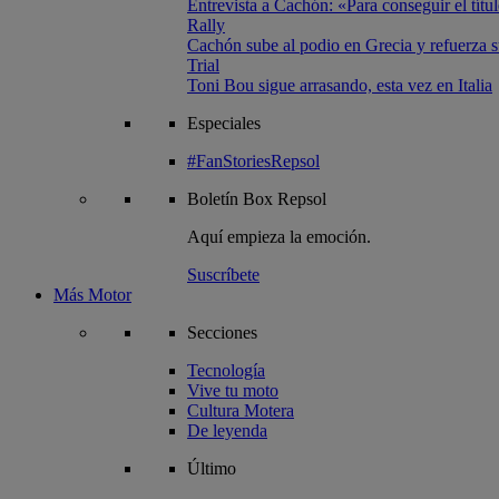
Entrevista a Cachón: «Para conseguir el títul
Rally
Cachón sube al podio en Grecia y refuerza su
Trial
Toni Bou sigue arrasando, esta vez en Italia
Especiales
#FanStoriesRepsol
Boletín
Box Repsol
Aquí empieza la emoción.
Suscríbete
Más Motor
Secciones
Tecnología
Vive tu moto
Cultura Motera
De leyenda
Último