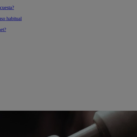
cuesta?
so habitual
et?