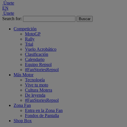
Únete
EN
Únete
Search for:
Competición
MotoGP
Rally
Trial
Vuelo Acrobático
Clasificación
Calendario
Equipo Repsol
#FanStoriesRepsol
Más Motor
Tecnología
Vive tu moto
Cultura Motera
De leyenda
#FanStoriesRepsol
Zona Fan
Entra en la Zona Fan
Fondos de Pantalla
Shop Box