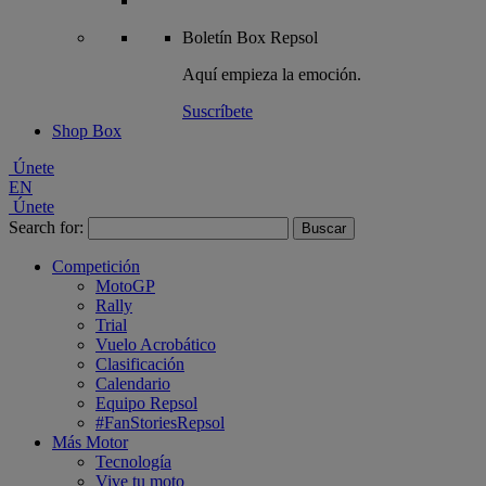
Boletín
Box Repsol
Aquí empieza la emoción.
Suscríbete
Shop Box
Únete
EN
Únete
Search for:
Competición
MotoGP
Rally
Trial
Vuelo Acrobático
Clasificación
Calendario
Equipo Repsol
#FanStoriesRepsol
Más Motor
Tecnología
Vive tu moto