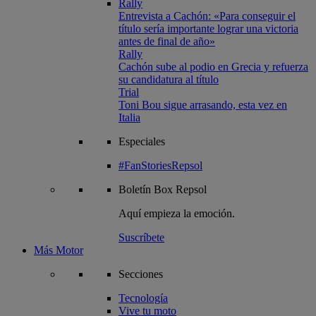
Rally
Entrevista a Cachón: «Para conseguir el
título sería importante lograr una victoria
antes de final de año»
Rally
Cachón sube al podio en Grecia y refuerza
su candidatura al título
Trial
Toni Bou sigue arrasando, esta vez en
Italia
Especiales
#FanStoriesRepsol
Boletín
Box Repsol
Aquí empieza la emoción.
Suscríbete
Más Motor
Secciones
Tecnología
Vive tu moto