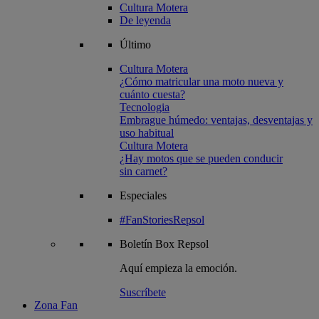
Cultura Motera
De leyenda
Último
Cultura Motera
¿Cómo matricular una moto nueva y
cuánto cuesta?
Tecnologia
Embrague húmedo: ventajas, desventajas y
uso habitual
Cultura Motera
¿Hay motos que se pueden conducir
sin carnet?
Especiales
#FanStoriesRepsol
Boletín
Box Repsol
Aquí empieza la emoción.
Suscríbete
Zona Fan