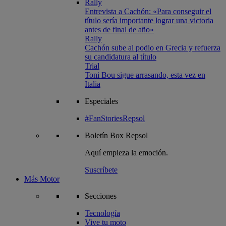
Rally
Entrevista a Cachón: «Para conseguir el
título sería importante lograr una victoria
antes de final de año»
Rally
Cachón sube al podio en Grecia y refuerza
su candidatura al título
Trial
Toni Bou sigue arrasando, esta vez en
Italia
Especiales
#FanStoriesRepsol
Boletín
Box Repsol
Aquí empieza la emoción.
Suscríbete
Más Motor
Secciones
Tecnología
Vive tu moto