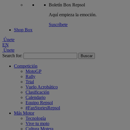
Boletín
Box Repsol
Aquí empieza la emoción.
Suscríbete
Shop Box
Únete
EN
Únete
Search for:
Competición
MotoGP
Rally
Trial
Vuelo Acrobático
Clasificación
Calendario
Equipo Repsol
#FanStoriesRepsol
Más Motor
Tecnología
Vive tu moto
Cultura Motera