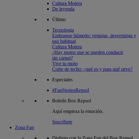
Cultura Motera
De leyenda
Último
Tecnologia
Embrague húmedo: ventajas, desventajas y
uso habitual
Cultura Motera
¿Hay motos que se pueden conducir
sin carnet?
Vive tu moto
Cofre de techo: ¿qué es y para qué sirve?
Especiales
#FanStoriesRepsol
Boletín
Box Repsol
Aquí empieza la emoción.
Suscríbete
Zona Fan
Disfruta con la Zona Fan del Box Repsol