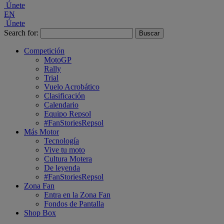
Únete
EN
Únete
Search for:
Competición
MotoGP
Rally
Trial
Vuelo Acrobático
Clasificación
Calendario
Equipo Repsol
#FanStoriesRepsol
Más Motor
Tecnología
Vive tu moto
Cultura Motera
De leyenda
#FanStoriesRepsol
Zona Fan
Entra en la Zona Fan
Fondos de Pantalla
Shop Box