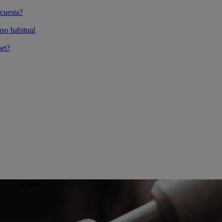
cuesta?
so habitual
et?