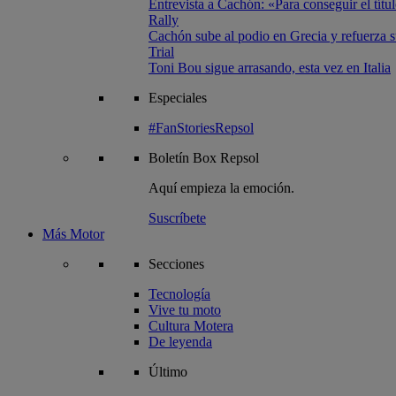
Entrevista a Cachón: «Para conseguir el títul
Rally
Cachón sube al podio en Grecia y refuerza su
Trial
Toni Bou sigue arrasando, esta vez en Italia
Especiales
#FanStoriesRepsol
Boletín
Box Repsol
Aquí empieza la emoción.
Suscríbete
Más Motor
Secciones
Tecnología
Vive tu moto
Cultura Motera
De leyenda
Último