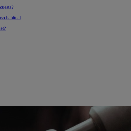
cuesta?
so habitual
et?