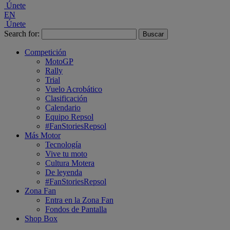
Únete
EN
Únete
Search for:
Competición
MotoGP
Rally
Trial
Vuelo Acrobático
Clasificación
Calendario
Equipo Repsol
#FanStoriesRepsol
Más Motor
Tecnología
Vive tu moto
Cultura Motera
De leyenda
#FanStoriesRepsol
Zona Fan
Entra en la Zona Fan
Fondos de Pantalla
Shop Box