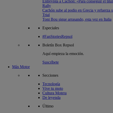
Entrevista a Cachón: «Para conseguir el títul
Rally
Cachón sube al podio en Grecia y refuerza su
Trial
Toni Bou sigue arrasando, esta vez en Italia
Especiales
#FanStoriesRepsol
Boletín
Box Repsol
Aquí empieza la emoción.
Suscríbete
Más Motor
Secciones
Tecnología
Vive tu moto
Cultura Motera
De leyenda
Último