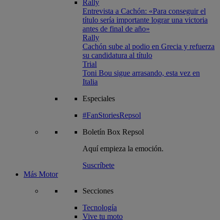
Rally
Entrevista a Cachón: «Para conseguir el
título sería importante lograr una victoria
antes de final de año»
Rally
Cachón sube al podio en Grecia y refuerza
su candidatura al título
Trial
Toni Bou sigue arrasando, esta vez en
Italia
Especiales
#FanStoriesRepsol
Boletín
Box Repsol
Aquí empieza la emoción.
Suscríbete
Más Motor
Secciones
Tecnología
Vive tu moto