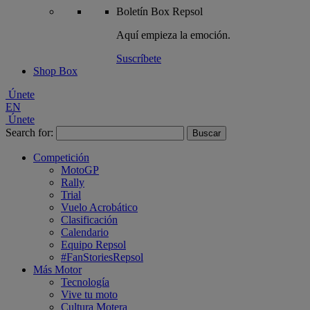
Boletín
Box Repsol
Aquí empieza la emoción.
Suscríbete
Shop Box
Únete
EN
Únete
Search for:
Competición
MotoGP
Rally
Trial
Vuelo Acrobático
Clasificación
Calendario
Equipo Repsol
#FanStoriesRepsol
Más Motor
Tecnología
Vive tu moto
Cultura Motera