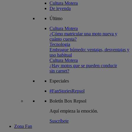
Cultura Motera
De leyenda
Último
Cultura Motera
¿Cómo matricular una moto nueva y
cuánto cuesta?
Tecnologia
Embrague húmedo: ventajas, desventajas y
uso habitual
Cultura Motera
¿Hay motos que se pueden conducir
sin carnet?
Especiales
#FanStoriesRepsol
Boletín
Box Repsol
Aquí empieza la emoción.
Suscríbete
Zona Fan