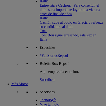
Rally
Entrevista a Cachón: «Para conseguir el
título sería importante lograr una victoria
antes de final de año»
Rally
Cachón sube al podio en Grecia y refuerza
su candidatura al título
Trial
Toni Bou sigue arrasando, esta vez en
Italia
Especiales
#FanStoriesRepsol
Boletín
Box Repsol
Aquí empieza la emoción.
Suscríbete
Más Motor
Secciones
Tecnología
Vive tu moto