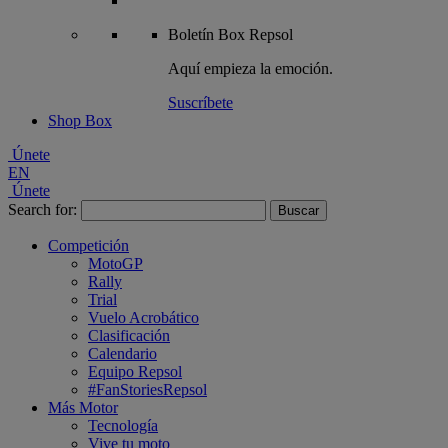
Boletín
Box Repsol
Aquí empieza la emoción.
Suscríbete
Shop Box
Únete
EN
Únete
Search for:
Competición
MotoGP
Rally
Trial
Vuelo Acrobático
Clasificación
Calendario
Equipo Repsol
#FanStoriesRepsol
Más Motor
Tecnología
Vive tu moto