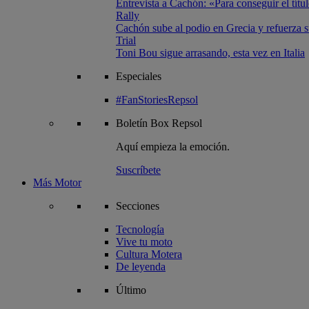
Entrevista a Cachón: «Para conseguir el títul
Rally
Cachón sube al podio en Grecia y refuerza su
Trial
Toni Bou sigue arrasando, esta vez en Italia
Especiales
#FanStoriesRepsol
Boletín
Box Repsol
Aquí empieza la emoción.
Suscríbete
Más Motor
Secciones
Tecnología
Vive tu moto
Cultura Motera
De leyenda
Último