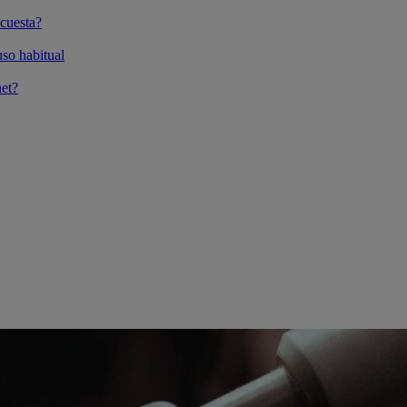
cuesta?
so habitual
et?