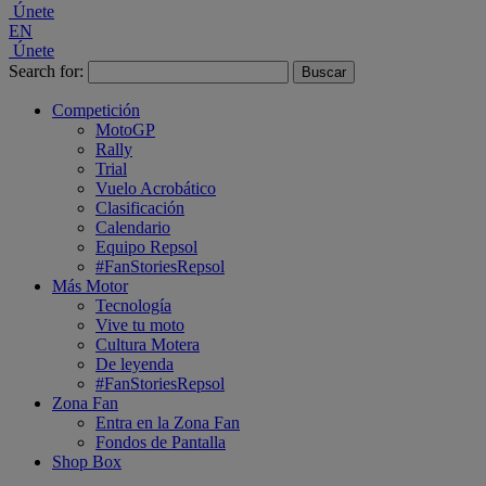
Únete
EN
Únete
Search for:
Competición
MotoGP
Rally
Trial
Vuelo Acrobático
Clasificación
Calendario
Equipo Repsol
#FanStoriesRepsol
Más Motor
Tecnología
Vive tu moto
Cultura Motera
De leyenda
#FanStoriesRepsol
Zona Fan
Entra en la Zona Fan
Fondos de Pantalla
Shop Box